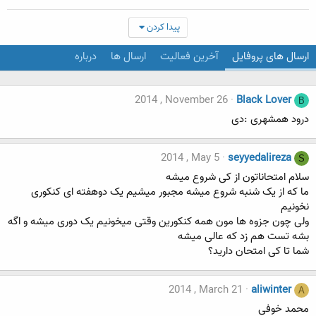
پیدا کردن
ارسال های پروفایل
آخرین فعالیت
ارسال ها
درباره
2014 , November 26
Black Lover
B
درود همشهری :دی
2014 , May 5
seyyedalireza
S
سلام امتحاناتون از کی شروع میشه
ما که از یک شنبه شروع میشه مجبور میشیم یک دوهفته ای کنکوری
نخونیم
ولی چون جزوه ها مون همه کنکورین وقتی میخونیم یک دوری میشه و اگه
بشه تست هم زد که عالی میشه
شما تا کی امتحان دارید؟
2014 , March 21
aliwinter
A
محمد خوفی