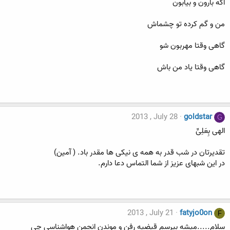
اگه بارون و بیابون
من و گم کرده تو چشماش
گاهی وقتا مهربون شو
گاهی وقتا یاد من باش
2013 , July 28
goldstar
G
الهی بِعَلِیِّ
تقدیرتان در شب قدر به همه ی نیکی ها مقدر باد. ( آمین)
در این شبهای عزیز از شما التماس دعا دارم.
2013 , July 21
fatyjo0on
F
سلام.....میشه بپرسم قیضیه رفن و موندن انجمن هواشناسی چی