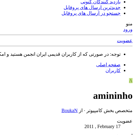
بازدید کنندگان کنونی
جدیدترین ارسال های پروفایل
جستجو در ارسال های پروفایل
منو
ورود
عضویت
توجه: در صورتی که از کاربران قدیمی ایران انجمن هستید و امکان ورود به سایت را ندارید،
صفحه اصلی
کاربران
A
amininho
متخصص بخش کامپیوتر
·
از
BoukaN
عضویت
2011 , February 17