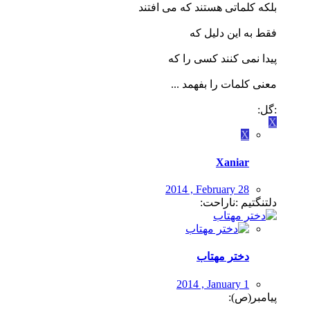
بلکه کلماتى هستند که مى افتند
فقط به این دلیل که
پیدا نمی کنند کسى را که
معنى کلمات را بفهمد ...
:گل:
X
X
Xaniar
2014 , February 28
دلتنگتیم :ناراحت:
دختر مهتاب
2014 , January 1
پیامبر(ص):