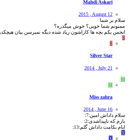
Mahdi Askari
2015 , August 12
سلام بر شما
ممنونم شما خوبی؟ خوش میگذره؟
انجمن یکم بچه ها کاراشون زیاد شده دیگه نمیرسن بیان هیچکد
S
S
Silver Star
2014 , July 21
M
M
Miss zahra
2014 , June 16
سلام داداش امین:7:
بازم که ناپیداشدی:2:
ایام بکامت داداش گلم:13:
X
X