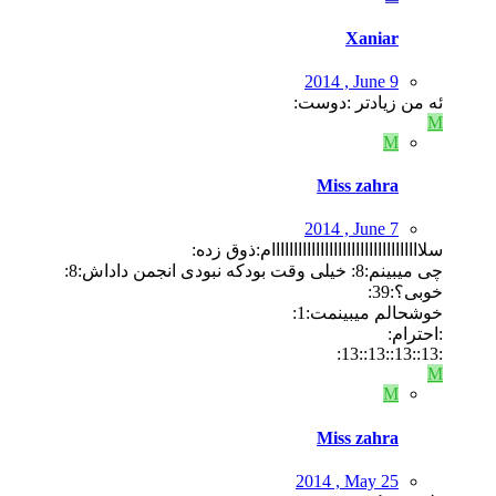
Xaniar
2014 , June 9
ئه من زیادتر :دوست:
M
M
Miss zahra
2014 , June 7
سلاااااااااااااااااااااااااااااااااام:ذوق زده:
چی میبینم:8: خیلی وقت بودکه نبودی انجمن داداش:8:
خوبی؟:39:
خوشحالم میبینمت:1:
:احترام:
:13::13::13::13:
M
M
Miss zahra
2014 , May 25