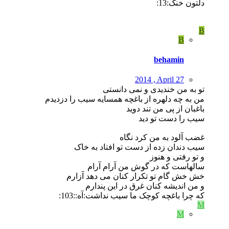
دلتون خنک:13:
B
B
behamin
2014 , April 27
تو به من خندیدی و نمی دانستی
من به چه دلهره از باغچه همسایه سیب را دزدیدم
باغبان از پی من تند دوید
سیب را دست تو دید
غضب آلود به من کرد نگاه
سیب دندان زده از دست تو افتاد به خاک
و تو رفتی و هنوز
سالهاست که در گوش من آرام آرام
خش خش گام تو تکرار کنان می دهد آزارم
و من اندیشه کنان غرق در این پندارم
که چرا باغچه کوچک ما سیب نداشت:آه::103:
M
M