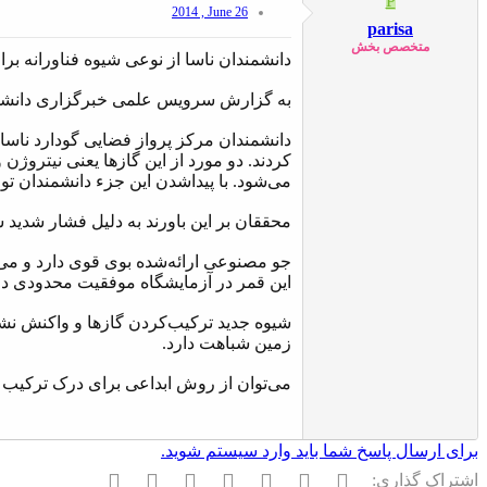
P
2014 , June 26
parisa
متخصص بخش
دانشمندان ناسا از نوعی شیوه فناورانه برا
به گزارش سرویس علمی خبرگزاری دانشجویان
دانشمندان مرکز پرواز فضایی گودارد ناسا د
کردند. دو مورد از این گازها یعنی نیتروژن
می‌شود. با پیداشدن این جزء دانشمندان توان
محققان بر این باورند به دلیل فشار شدید 
جو مصنوعی ارائه‌شده بوی قوی دارد و می‌ت
این قمر در آزمایشگاه موفقیت محدودی داشت
شیوه جدید ترکیب‌کردن گازها و واکنش‌ نشا
زمین شباهت دارد.
می‌توان از روش ابداعی برای درک ترکیب جو
برای ارسال پاسخ شما باید وارد سیستم شوید.
فیسبوک
تویتر
Reddit
Pinterest
Tumblr
WhatsApp
ایمیل
اشتراک گذاری: