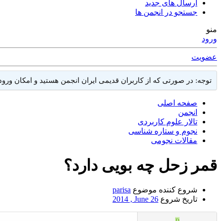
ارسال های جدید
جستجو در انجمن ها
منو
ورود
عضویت
توجه: در صورتی که از کاربران قدیمی ایران انجمن هستید و امکان ورود به سایت را ندارید، میتوانید ب
صفحه اصلی
انجمن
تالار علوم كاربردی
نجوم و ستاره شناسی
مقالات نجومی
قمر زحل چه بویی دارد؟
شروع کننده موضوع
parisa
تاریخ شروع
2014 , June 26