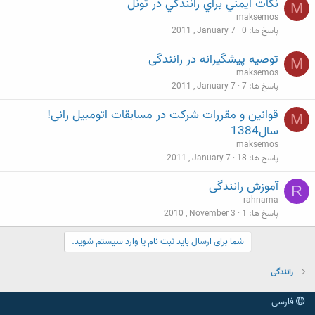
نكات ايمني براي رانندگي در تونل
M
maksemos
پاسخ ها
0
2011 , January 7
توصیه پیشگیرانه در رانندگی
M
maksemos
پاسخ ها
7
2011 , January 7
قوانین و مقررات شرکت در مسابقات اتومبیل رانی!
M
سال1384
maksemos
پاسخ ها
18
2011 , January 7
آموزش رانندگی
R
rahnama
پاسخ ها
1
2010 , November 3
شما برای ارسال باید ثبت نام یا وارد سیستم شوید.
رانندگی
فارسی