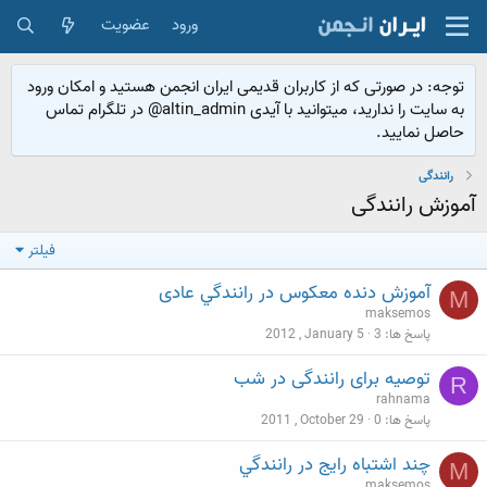
ورود
عضویت
توجه: در صورتی که از کاربران قدیمی ایران انجمن هستید و امکان ورود
به سایت را ندارید، میتوانید با آیدی altin_admin@ در تلگرام تماس
حاصل نمایید.
رانندگی
آموزش رانندگی
فیلتر
آموزش دنده معكوس در رانندگي عادی
M
maksemos
پاسخ ها
3
2012 , January 5
توصیه برای رانندگی در شب
R
rahnama
پاسخ ها
0
2011 , October 29
چند اشتباه رایج در رانندگي
M
maksemos