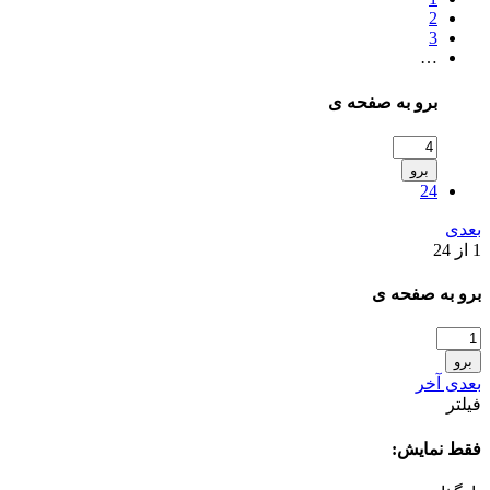
2
3
…
برو به صفحه ی
برو
24
بعدی
1 از 24
برو به صفحه ی
برو
بعدی
آخر
فیلتر
فقط نمایش: