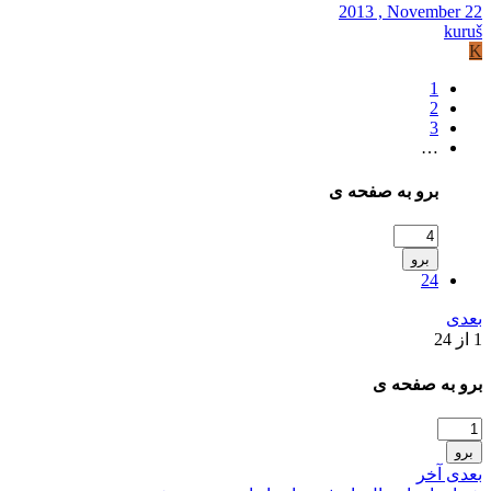
2013 , November 22
kuruš
K
1
2
3
…
برو به صفحه ی
برو
24
بعدی
1 از 24
برو به صفحه ی
برو
بعدی
آخر