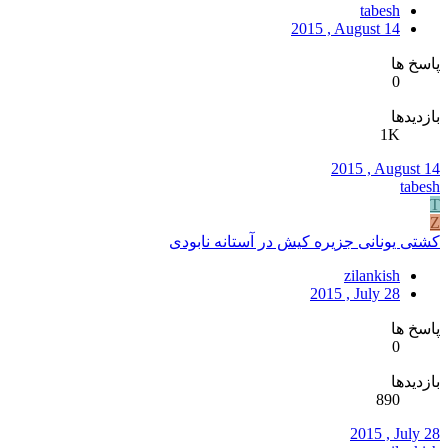
tabesh
2015 , August 14
پاسخ ها
0
بازدیدها
1K
2015 , August 14
tabesh
T
Z
کشتی یونانی جزیره کیش در آستانه نابودی
zilankish
2015 , July 28
پاسخ ها
0
بازدیدها
890
2015 , July 28