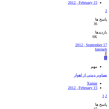
2012 , February 15
2
پاسخ ها
36
بازدیدها
6K
2012 , September 17
fatemeh
F
X
مهم
تصاوير ديدني از اهواز
Xaniar
2012 , February 15
3
2
پاسخ ها
47