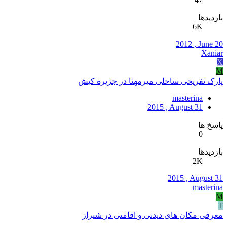
بازدیدها
6K
2012 , June 20
Xaniar
X
M
پارک تفریحی ساحلی میرمهنا در جزیره کیش
masterina
2015 , August 31
پاسخ ها
0
بازدیدها
2K
2015 , August 31
masterina
M
T
معرفی مکان های دیدنی و اقامتی در شیراز