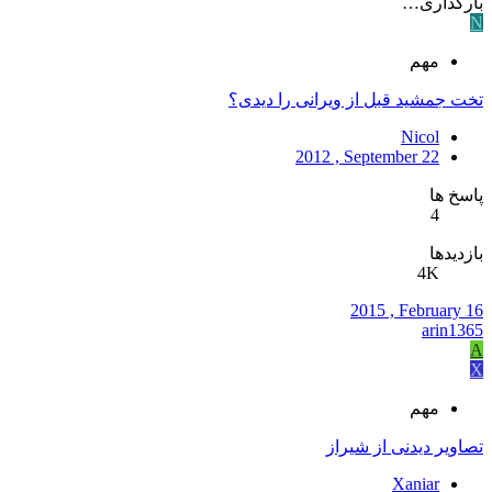
بارگذاری…
N
مهم
تخت جمشید قبل از ویرانی را دیدی؟
Nicol
2012 , September 22
پاسخ ها
4
بازدیدها
4K
2015 , February 16
arin1365
A
X
مهم
تصاویر دیدنی از شیراز
Xaniar