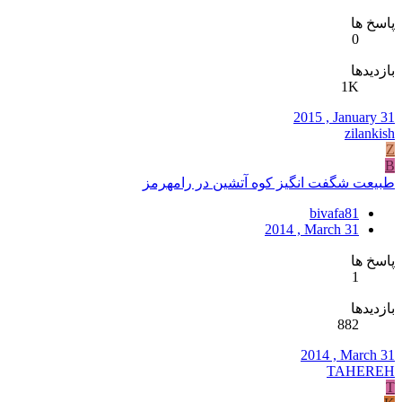
پاسخ ها
0
بازدیدها
1K
2015 , January 31
zilankish
Z
B
طبیعت شگفت انگیز کوه آتشین در رامهرمز
bivafa81
2014 , March 31
پاسخ ها
1
بازدیدها
882
2014 , March 31
TAHEREH
T