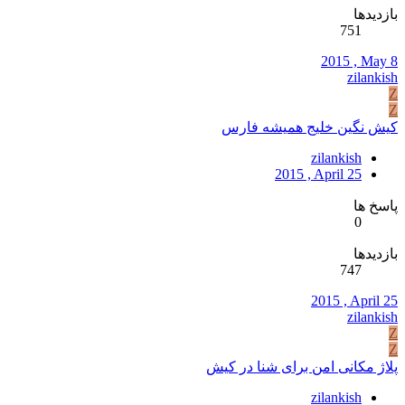
بازدیدها
751
2015 , May 8
zilankish
Z
Z
کیش نگین خلیج همیشه فارس
zilankish
2015 , April 25
پاسخ ها
0
بازدیدها
747
2015 , April 25
zilankish
Z
Z
پلاژ مکانی امن برای شنا در کیش
zilankish