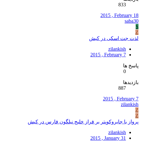
833
2015 , February 18
saba30
S
Z
لذت جت اسکی در کیش
zilankish
2015 , February 7
پاسخ ها
0
بازدیدها
887
2015 , February 7
zilankish
Z
Z
پرواز با جایروکوپتر بر فراز خلیج نیلگون فارس در کیش
zilankish
2015 , January 31