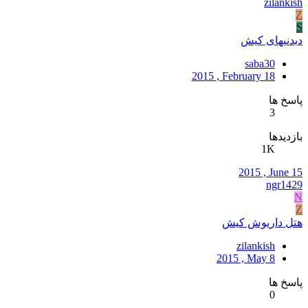
zilankish
Z
S
دیدنیهای کیش
saba30
2015 , February 18
پاسخ ها
3
بازدیدها
1K
2015 , June 15
ngr1429
N
Z
هتل داریوش کیش
zilankish
2015 , May 8
پاسخ ها
0