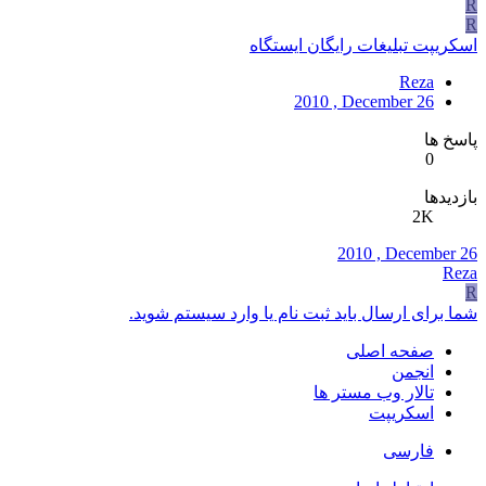
R
R
اسکریپت تبلیغات رایگان ایستگاه
Reza
2010 , December 26
پاسخ ها
0
بازدیدها
2K
2010 , December 26
Reza
R
شما برای ارسال باید ثبت نام یا وارد سیستم شوید.
صفحه اصلی
انجمن
تالار وب مستر ها
اسکریپت
فارسی