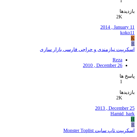
1
بازدیدها
2K
2014 , January 11
koko11
K
R
اسکریپت نیازمندی و حراجی فارسی بازار سازی
Reza
2010 , December 26
پاسخ ها
1
بازدیدها
2K
2013 , December 25
Hamid_hark
H
R
اسکریپت تاپ سایت Monster Toplist