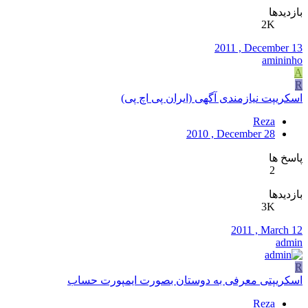
بازدیدها
2K
2011 , December 13
amininho
A
R
اسکریپت نیازمندی آگهی (ایران پی اچ پی)
Reza
2010 , December 28
پاسخ ها
2
بازدیدها
3K
2011 , March 12
admin
R
اسکریپتی معرفی به دوستان بصورت ایمپورت حساب
Reza