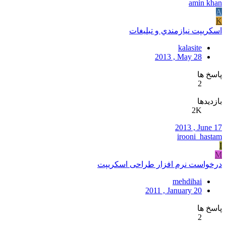
amin khan
A
K
اسكريپت نيازمندي و تبليغات
kalasite
2013 , May 28
پاسخ ها
2
بازدیدها
2K
2013 , June 17
irooni_hastam
I
M
درخواست نرم افزار طراحی اسکریپت
mehdihai
2011 , January 20
پاسخ ها
2