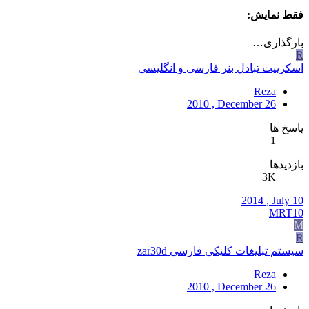
فقط نمایش:
بارگذاری…
R
اسکریپت تبادل بنر فارسی و انگلیسی
Reza
2010 , December 26
پاسخ ها
1
بازدیدها
3K
2014 , July 10
MRT10
M
R
سیستم تبلیغات کلیکی فارسی zar30d
Reza
2010 , December 26