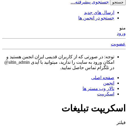
جستجوی پیشرفته…
جستجو
ارسال های جدید
جستجو در انجمن ها
منو
ورود
عضویت
توجه: در صورتی که از کاربران قدیمی ایران انجمن هستید و
امکان ورود به سایت را ندارید، میتوانید با آیدی altin_admin@
در تلگرام تماس حاصل نمایید.
صفحه اصلی
انجمن
تالار وب مستر ها
اسکریپت
اسکریپت تبلیغات
فیلتر