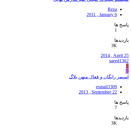
Reza
2011 , January 6
پاسخ ها
1
بازدیدها
3K
2014 , April 25
saeed1362
S
E
اسپمر رایگان و فعال میهن بلاگ
esmail3309
2013 , September 22
پاسخ ها
7
بازدیدها
3K