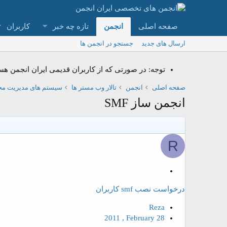
صفحه اصلی
انجمن
تازه چه خبر
کاربران
ارسال های جدید
جستجو در انجمن ها
توجه: در صورتی که از کاربران قدیمی ایران انجمن هستید و امکان ورود به سای
صفحه اصلی
انجمن
تالار وب مستر ها
سیستم های مدیریت محت
انجمن ساز SMF
R
م
ه
درخواست نصب smf کاربران
م
Reza
2011 , February 28