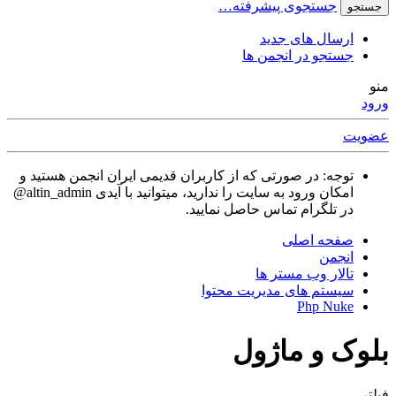
جستجوی پیشرفته…
جستجو
ارسال های جدید
جستجو در انجمن ها
منو
ورود
عضویت
توجه: در صورتی که از کاربران قدیمی ایران انجمن هستید و
امکان ورود به سایت را ندارید، میتوانید با آیدی altin_admin@
در تلگرام تماس حاصل نمایید.
صفحه اصلی
انجمن
تالار وب مستر ها
سیستم های مدیریت محتوا
Php Nuke
بلوک و ماژول
فیلتر