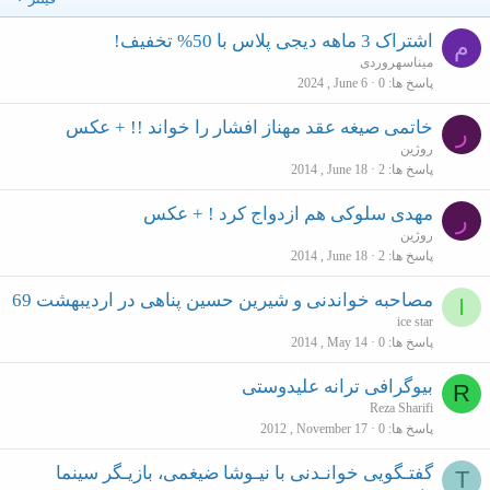
اشتراک 3 ماهه دیجی‌ پلاس با 50% تخفیف!
م
میناسهروردی
پاسخ ها
0
2024 , June 6
خاتمی صیغه عقد مهناز افشار را خواند !! + عکس
ر
روژین
پاسخ ها
2
2014 , June 18
مهدی سلوکی هم ازدواج کرد ! + عکس
ر
روژین
پاسخ ها
2
2014 , June 18
مصاحبه خواندنی و شیرین حسین پناهی در اردیبهشت 69
I
ice star
پاسخ ها
0
2014 , May 14
بیوگرافی ترانه علیدوستی
R
Reza Sharifi
پاسخ ها
0
2012 , November 17
گفتـگویی خوانـدنی با نیـوشا ضیغمی، بازیـگر سینما
T