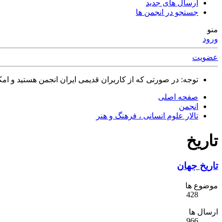
ارسال های جدید
جستجو در انجمن ها
منو
ورود
عضویت
توجه: در صورتی که از کاربران قدیمی ایران انجمن هستید و امکان ورود به سایت را ندارید،
صفحه اصلی
انجمن
تالار علوم انسانی ، فرهنگ و هنر
تاريخ
تاریخ جهان
موضوع ها
428
ارسال ها
966