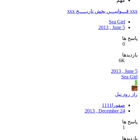
مهم
xxx قـــوانیـــن بخش تاریـــــخ xxx
Sea Girl
2013 , June 5
پاسخ ها
0
بازدیدها
6K
2013 , June 5
Sea Girl
S
ص
راز رود نیل
صفورا1111
2013 , December 24
پاسخ ها
1
بازدیدها