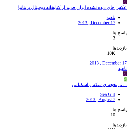
ن
عکس های دیده نشده ایران قدیم از کتابخانه دیجیتال بریتانیا
ناهید
2013 , December 17
پاسخ ها
3
بازدیدها
10K
2013 , December 17
ناهید
ن
S
.:. تاريخچه ي سكه و اسكناس
Sea Girl
2013 , August 7
پاسخ ها
10
بازدیدها