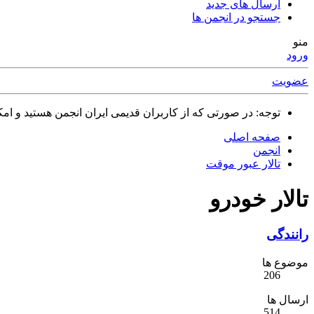
ارسال های جدید
جستجو در انجمن ها
منو
ورود
عضویت
توجه: در صورتی که از کاربران قدیمی ایران انجمن هستید و امکان ورود به سایت را ندارید،
صفحه اصلی
انجمن
تالار عبور موقت
تالار خودرو
رانندگی
موضوع ها
206
ارسال ها
514