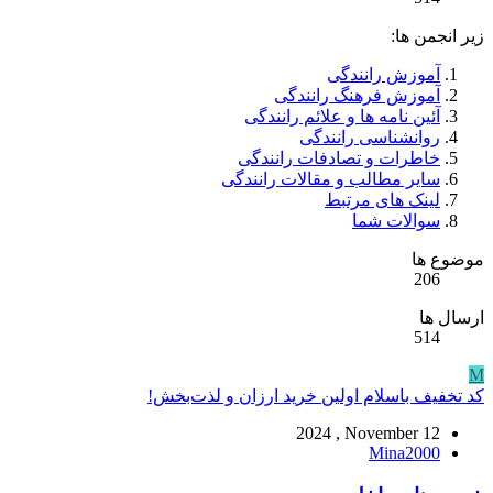
زیر انجمن ها:
آموزش رانندگی
آموزش فرهنگ رانندگی
آئين نامه ها و علائم رانندگی
روانشناسی رانندگی
خاطرات و تصادفات رانندگی
سایر مطالب و مقالات رانندگی
لینک های مرتبط
سوالات شما
موضوع ها
206
ارسال ها
514
M
کد تخفیف باسلام اولین خرید ارزان و لذت‌بخش!
2024 , November 12
Mina2000