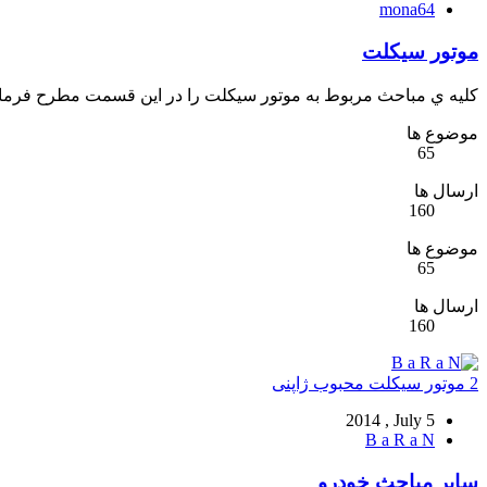
mona64
موتور سیکلت
كليه ي مباحث مربوط به موتور سیکلت را در اين قسمت مطرح فرمای
موضوع ها
65
ارسال ها
160
موضوع ها
65
ارسال ها
160
2 موتور سیکلت محبوب ژاپنی
2014 , July 5
B a R a N
سایر مباحث خودرو