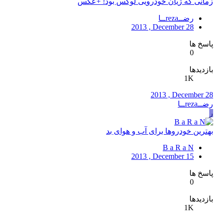
زمانی که ژیان خودرویی لوکس بود! +عکس
رضــrezaــا
2013 , December 28
پاسخ ها
0
بازدیدها
1K
2013 , December 28
رضــrezaــا
ر
بهترین خودروها برای آب‌ و هوای بد
B a R a N
2013 , December 15
پاسخ ها
0
بازدیدها
1K