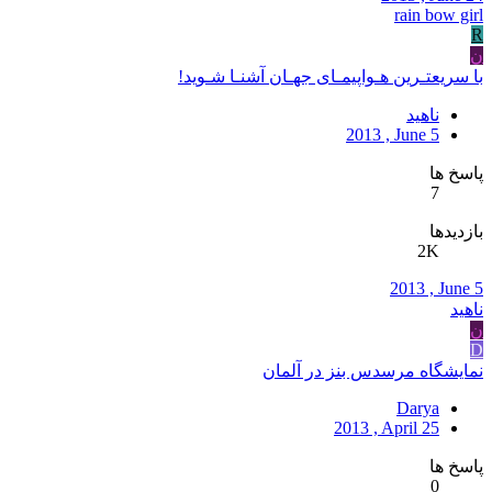
rain bow girl
R
ن
با سریعتـرین هـواپیمـای جهـان آشنـا شـوید!
ناهید
2013 , June 5
پاسخ ها
7
بازدیدها
2K
2013 , June 5
ناهید
ن
D
نمایشگاه مرسدس بنز در آلمان
Darya
2013 , April 25
پاسخ ها
0