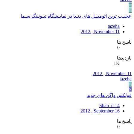
T
T
عجیـب ترین اتومبیـل های دنـیا در نمایـشگاه تیـونینگ سـما
tazeha
2012 , November 11
پاسخ ها
0
بازدیدها
1K
2012 , November 11
tazeha
T
S
فولکس واگن های جدید
Shah_d 14
2012 , September 16
پاسخ ها
0