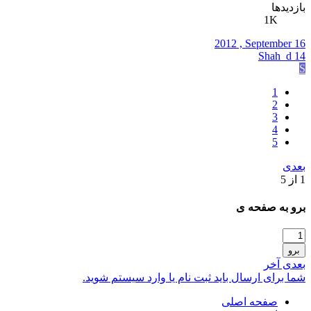
بازدیدها
1K
2012 , September 16
Shah_d 14
S
1
2
3
4
5
بعدی
1 از 5
برو به صفحه ی
برو
بعدی
آخر
شما برای ارسال باید ثبت نام یا وارد سیستم شوید.
صفحه اصلی