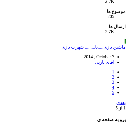
2.7K
موضوع ها
205
ارسال ها
2.7K
ا
ماشین بازی.....یا......... شهرت بازی
2014 , October 7
اقای باربی
1
2
3
4
5
بعدی
1 از 5
برو به صفحه ی