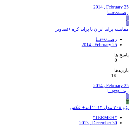
2014 , February 25
رضــrezaــا
ر
ر
مقایسه پراید ایران با پراید کره +تصاویر
رضــrezaــا
2014 , February 25
پاسخ ها
0
بازدیدها
1K
2014 , February 25
رضــrezaــا
ر
T
پژو ۳۰۸ مدل ۲۰۱۴ آمد+ عکس
*TERMEH*
2013 , December 30