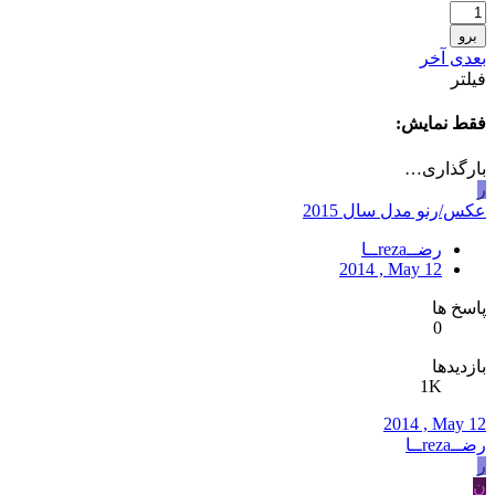
برو
بعدی
آخر
فیلتر
فقط نمایش:
بارگذاری…
ر
عکس/رنو مدل سال 2015
رضــrezaــا
2014 , May 12
پاسخ ها
0
بازدیدها
1K
2014 , May 12
رضــrezaــا
ر
ن