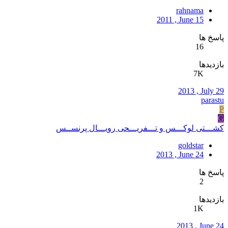
rahnama
2011 , June 15
پاسخ ها
16
بازدیدها
7K
2013 , July 29
parastu
P
G
کشـــتی لوکـــس و تـــفریـــحی رویـــال پرنســس
goldstar
2013 , June 24
پاسخ ها
2
بازدیدها
1K
2013 , June 24