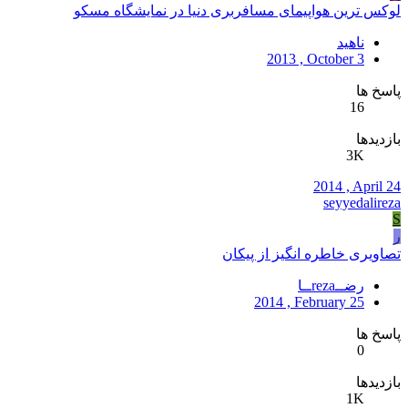
لوکس ترین هواپیمای مسافربری دنیا در نمایشگاه مسکو
ناهید
2013 , October 3
پاسخ ها
16
بازدیدها
3K
2014 , April 24
seyyedalireza
S
ر
تصاویری خاطره انگیز از پیکان
رضــrezaــا
2014 , February 25
پاسخ ها
0
بازدیدها
1K