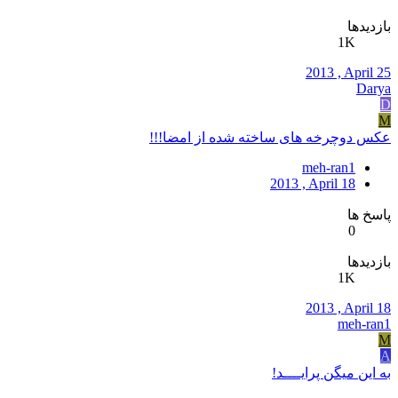
بازدیدها
1K
2013 , April 25
Darya
D
M
عکس دوچرخه های ساخته شده از امضا!!!
meh-ran1
2013 , April 18
پاسخ ها
0
بازدیدها
1K
2013 , April 18
meh-ran1
M
A
به این میگن پرایــــد!