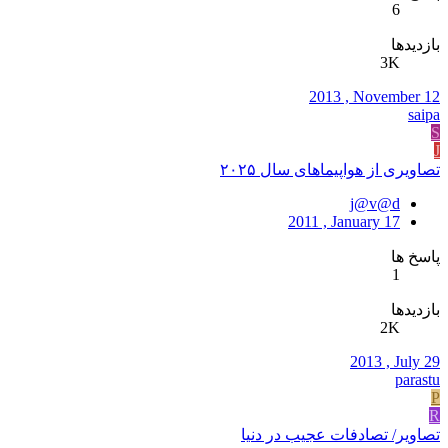
6
بازدیدها
3K
2013 , November 12
saipa
S
J
تصاویری از هواپیماهای سال ۲۰۲۵
j@v@d
2011 , January 17
پاسخ ها
1
بازدیدها
2K
2013 , July 29
parastu
P
R
تصاویر/ تصادفات عجیب در دنیا