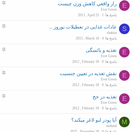
م
راز واقعي كاهش وزن چيست
E
ه
Ever Green
پاسخ ها
1
2013 , April 25
م
م
عادات غذایی در تعطیلات نوروز ...
S
ه
shakira
پاسخ ها
4
2013 , March 16
م
م
تغذیه و یائسگی
E
ه
Ever Green
پاسخ ها
0
2012 , February 18
م
م
نقش تغذیه در تعیین جنسیت
E
ه
Ever Green
پاسخ ها
0
2012 , February 18
م
م
تغذیه در حج
E
ه
Ever Green
پاسخ ها
0
2012 , February 18
م
آیا پودر لبو لاغر میکند؟
M
mohmd
پاسخ ها
0
2025 , November 20