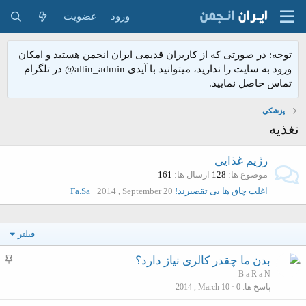
ورود
عضویت
توجه: در صورتی که از کاربران قدیمی ایران انجمن هستید و امکان
ورود به سایت را ندارید، میتوانید با آیدی altin_admin@ در تلگرام
تماس حاصل نمایید.
پزشكي
تغذيه
رژیم غذایی
موضوع ها
128
ارسال ها
161
اغلب چاق ها بی تقصیرند!
2014 , September 20
Fa.Sa
فیلتر
م
بدن ما چقدر کالری نیاز دارد؟
ه
B a R a N
پاسخ ها
0
2014 , March 10
م