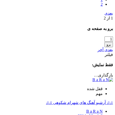
2
بعدی
1 از 2
برو به صفحه ی
برو
بعدی
آخر
فیلتر
فقط نمایش:
بارگذاری…
قفل شده
مهم
♫♫ آرشیو آهنگ های شهرام شکوهی ♫♫
B a R a N