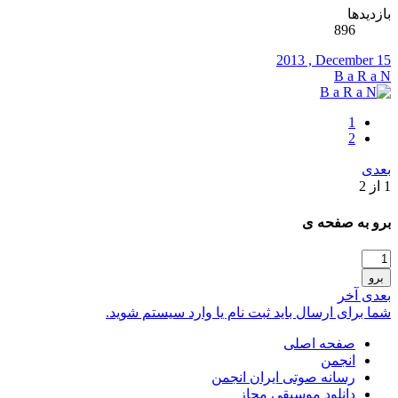
بازدیدها
896
2013 , December 15
B a R a N
1
2
بعدی
1 از 2
برو به صفحه ی
برو
بعدی
آخر
شما برای ارسال باید ثبت نام یا وارد سیستم شوید.
صفحه اصلی
انجمن
رسانه صوتی ایران انجمن
دانلود موسیقی مجاز