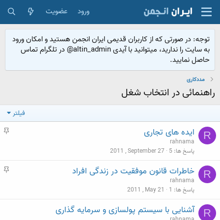
ورود
عضویت
توجه: در صورتی که از کاربران قدیمی ایران انجمن هستید و امکان ورود
به سایت را ندارید، میتوانید با آیدی altin_admin@ در تلگرام تماس
حاصل نمایید.
مددکاری
راهنمائی در انتخاب شغل
فیلتر
م
ایده های تجاری
R
ه
rahnama
م
پاسخ ها
5
2011 , September 27
م
خاطرات قانون موفقیت در زندگی افراد
R
ه
rahnama
م
پاسخ ها
1
2011 , May 21
آشنایی با سیستم پولسازی و سرمایه گذاری
R
rahnama