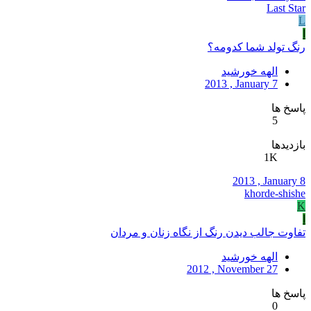
Last Star
L
ا
رنگ تولد شما کدومه؟
الهه خورشید
2013 , January 7
پاسخ ها
5
بازدیدها
1K
2013 , January 8
khorde-shishe
K
ا
تفاوت جالب دیدن رنگ از نگاه زنان و مردان
الهه خورشید
2012 , November 27
پاسخ ها
0