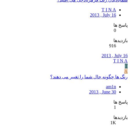
T I N A
2013 , July 16
پاسخ ها
0
بازدیدها
916
2013 , July 16
T I N A
T
A
رنگ ها چگونه حال شما را تغییر می دهند؟
am1n
2013 , June 30
پاسخ ها
1
بازدیدها
1K