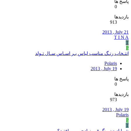
پاسخ ها
0
بازدیدها
913
2013 , July 21
T I N A
T
P
انتـخاب رنـگ مناسب لباس بـر اسـاس سـال تـولد
Polaris
2013 , July 19
پاسخ ها
0
بازدیدها
973
2013 , July 19
Polaris
P
T
شمابادیدن رنگ قرمزیادچی می افتید؟