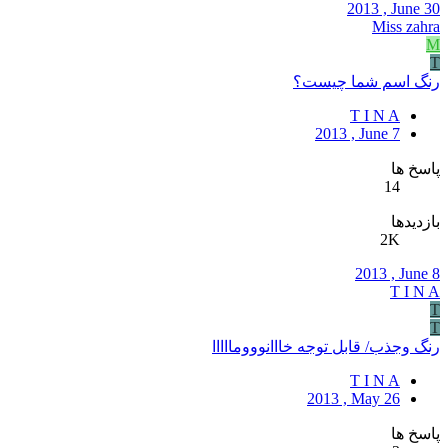
2013 , June 30
Miss zahra
M
T
رنگ اسم شما چیست؟
T I N A
2013 , June 7
پاسخ ها
14
بازدیدها
2K
2013 , June 8
T I N A
T
T
رنگ وجذب/ قابل توجه خااانووومااااا
T I N A
2013 , May 26
پاسخ ها