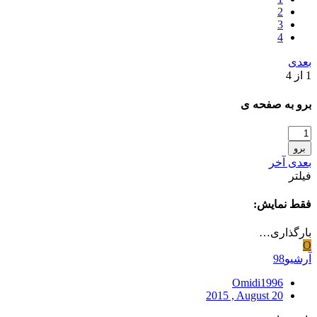
2
3
4
بعدی
1 از 4
برو به صفحه ی
برو
بعدی
آخر
فیلتر
فقط نمایش:
بارگذاری…
O
آرشیو98
Omidi1996
2015 , August 20