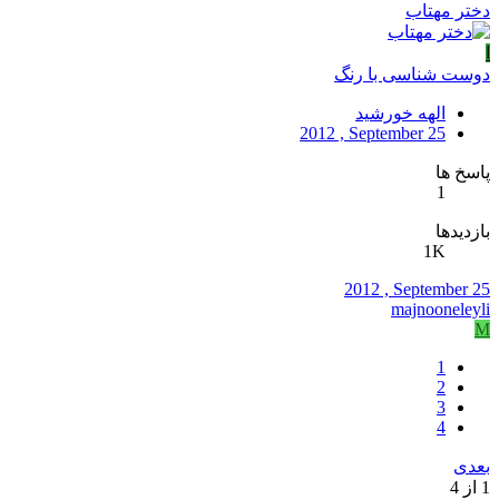
دختر مهتاب
ا
دوست شناسی با رنگ
الهه خورشید
2012 , September 25
پاسخ ها
1
بازدیدها
1K
2012 , September 25
majnooneleyli
M
1
2
3
4
بعدی
1 از 4