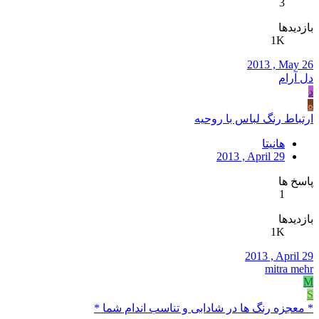
3
بازدیدها
1K
2013 , May 26
دل آرام
د
ه
ارتباط رنگ لباس با روحیه
هانیتا
2013 , April 29
پاسخ ها
1
بازدیدها
1K
2013 , April 29
mitra mehr
M
S
* معجزه رنگ ها در شادابی و تناسب اندام شما *