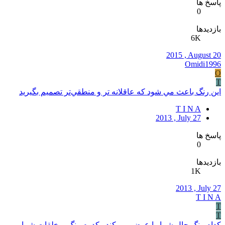
پاسخ ها
0
بازدیدها
6K
2015 , August 20
Omidi1996
O
T
اين رنگ باعث مي شود که عاقلانه تر و منطقي‌تر تصميم بگيريد
T I N A
2013 , July 27
پاسخ ها
0
بازدیدها
1K
2013 , July 27
T I N A
T
T
کدام رنگ حال شما را عوض می کند...کدوم رنگ برخلقات شما