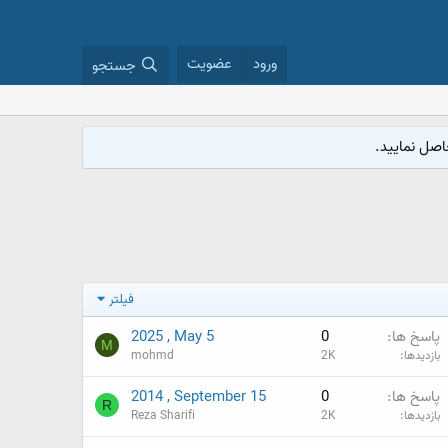
ورود
عضویت
جستجو
فیلتر
پاسخ ها
0
2025 , May 5
M
بازدیدها
2K
mohmd
پاسخ ها
0
2014 , September 15
R
بازدیدها
2K
Reza Sharifi