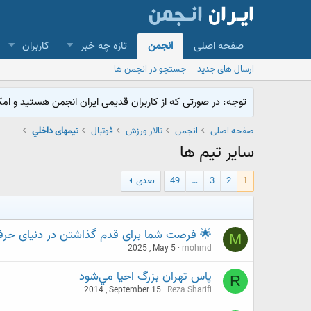
صفحه اصلی
انجمن
تازه چه خبر
کاربران
ارسال های جدید
جستجو در انجمن ها
توجه: در صورتی که از کاربران قدیمی ایران انجمن هستید و امکان ورود به سایت را ندارید،
صفحه اصلی
انجمن
تالار ورزش
فوتبال
تیمهای داخلي
ساير تيم ها
1
2
3
…
49
بعدی
🌟 فرصت شما برای قدم گذاشتن در دنیای حرفه‌
M
2025 , May 5
mohmd
پاس تهران بزرگ احيا مي‌شود
R
2014 , September 15
Reza Sharifi