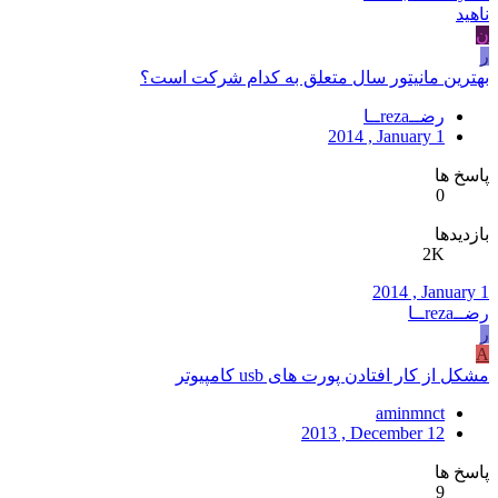
ناهید
ن
ر
بهترین مانیتور سال متعلق به کدام شرکت است؟
رضــrezaــا
2014 , January 1
پاسخ ها
0
بازدیدها
2K
2014 , January 1
رضــrezaــا
ر
A
مشکل از کار افتادن پورت های usb کامپیوتر
aminmnct
2013 , December 12
پاسخ ها
9