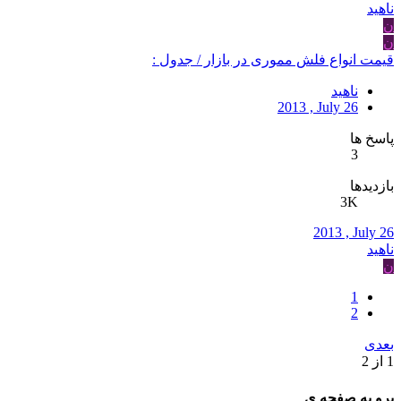
ناهید
ن
ن
قیمت انواع فلش مموری در بازار / جدول :
ناهید
2013 , July 26
پاسخ ها
3
بازدیدها
3K
2013 , July 26
ناهید
ن
1
2
بعدی
1 از 2
برو به صفحه ی