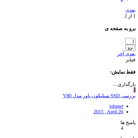
بعدی
1 از 2
برو به صفحه ی
برو
بعدی
آخر
فیلتر
فقط نمایش:
بارگذاری…
J
بررسی SSD سیلیکون پاور مدل V80
jobsnet
2015 , April 26
پاسخ ها
4