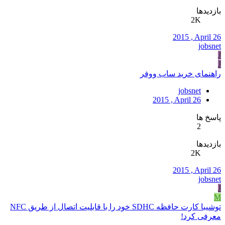
بازدیدها
2K
2015 , April 26
jobsnet
J
J
راهنمای خرید ساب ووفر
jobsnet
2015 , April 26
پاسخ ها
2
بازدیدها
2K
2015 , April 26
jobsnet
J
M
توشیبا کارت حافظه SDHC خود را با قابلیت اتصال از طریق NFC
معرفی کرد!