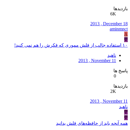
بازدیدها
6K
2013 , December 18
aminmnct
A
ن
۱۰ استفاده جالب از فلش مموری که فکرش را هم نمی کنید!
ناهید
2013 , November 11
پاسخ ها
0
بازدیدها
2K
2013 , November 11
ناهید
ن
ن
همه آنچه باید از حافظه‌های فلش بدانید