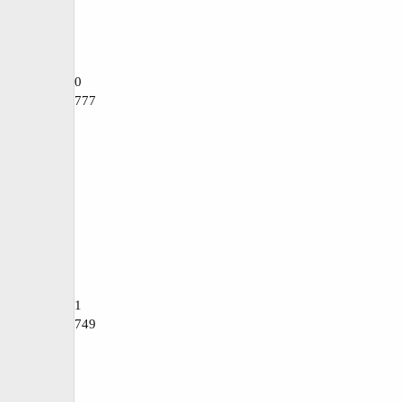
0
777
1
749