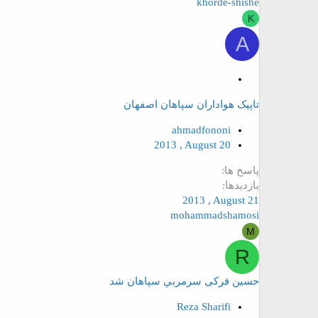
khorde-shishe
K
A
م
ه
تاپیک هواداران سپاهان اصفهان
م
ahmadfononi
2013 , August 20
پاسخ ها
بازدیدها
2013 , August 21
mohammadshamosi
M
R
حسين فرکی سرمربي سپاهان شد
Reza Sharifi