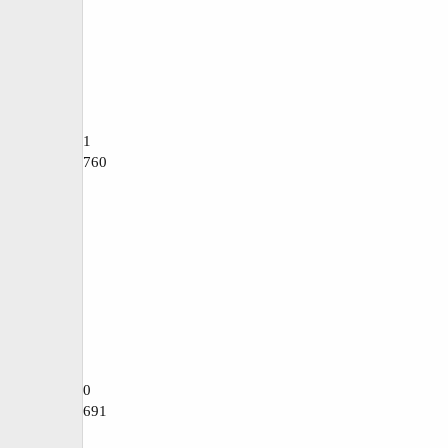
1
760
0
691