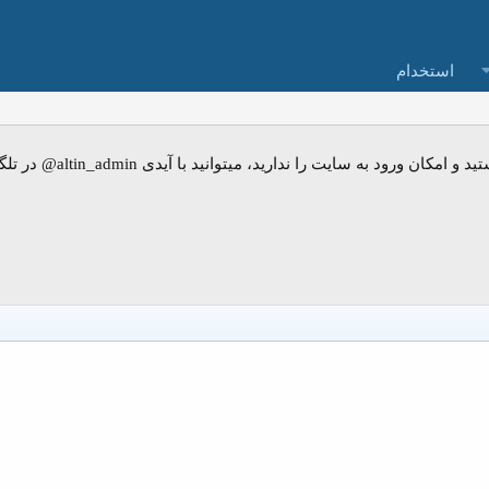
استخدام
ت را ندارید، میتوانید با آیدی altin_admin@ در تلگرام تماس حاصل نمایید.