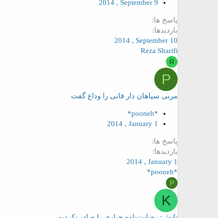
2014 , September 9
پاسخ ها
بازدیدها
2014 , September 10
Reza Sharifi
R
P
مربی سپاهان دار فانی را وداع گفت
*pooneh*
2014 , January 1
پاسخ ها
بازدیدها
2014 , January 1
*pooneh*
P
K
تابش: رضايت‌نامه جباري را صادر نکرديم