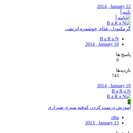
2014 , January 22
پانته آ
گرمکنودل، غذای خوشمزه اتریشی
B a R a N
2014 , January 19
پاسخ ها
0
بازدیدها
743
2014 , January 19
B a R a N
Z
آموزش درست کردن کوفته سبزی شیرازی
ziba
2013 , January 15