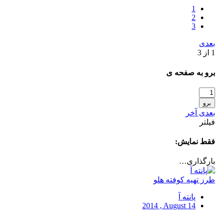
1
2
3
بعدی
1 از 3
برو به صفحه ی
برو
بعدی
آخر
فیلتر
فقط نمایش:
بارگذاری…
طرز تهیه کوفته هلو
پانته آ
2014 , August 14