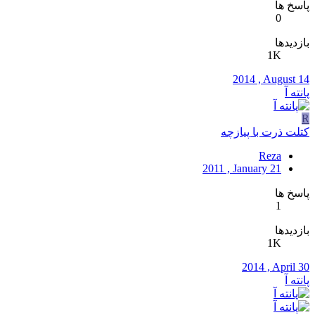
پاسخ ها
0
بازدیدها
1K
2014 , August 14
پانته آ
R
کتلت ذرت با پیازچه
Reza
2011 , January 21
پاسخ ها
1
بازدیدها
1K
2014 , April 30
پانته آ