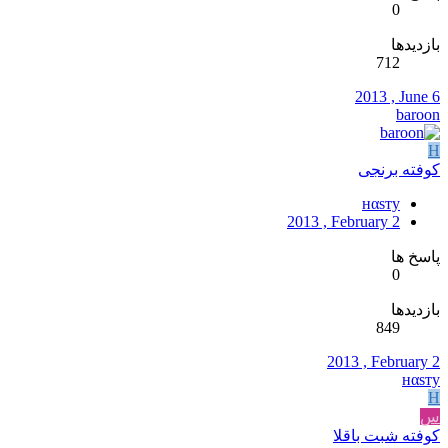
0
بازدیدها
712
2013 , June 6
baroon
Н
کوفته برنجی
нαѕту
2013 , February 2
پاسخ ها
0
بازدیدها
849
2013 , February 2
нαѕту
Н
س
کوفته شبت باقلا