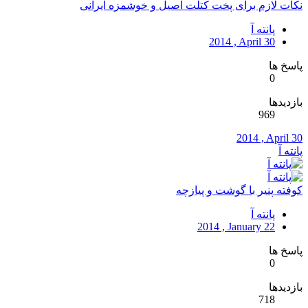
نکات لازم برای پخت کتلت اصیل و خوشمزه ایرانی
پانته آ
2014 , April 30
پاسخ ها
0
بازدیدها
969
2014 , April 30
پانته آ
کوفته پنیر با گوشت و پیازچه
پانته آ
2014 , January 22
پاسخ ها
0
بازدیدها
718