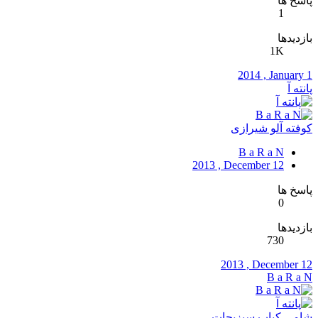
پاسخ ها
1
بازدیدها
1K
2014 , January 1
پانته آ
کوفته آلو شیرازی
B a R a N
2013 , December 12
پاسخ ها
0
بازدیدها
730
2013 , December 12
B a R a N
شامی کباب سبزیجات