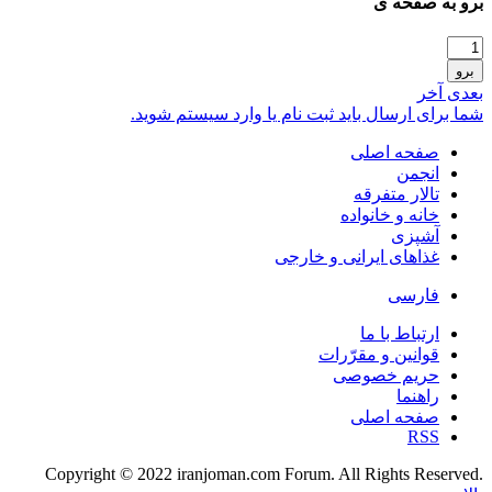
برو به صفحه ی
برو
بعدی
آخر
شما برای ارسال باید ثبت نام یا وارد سیستم شوید.
صفحه اصلی
انجمن
تالار متفرقه
خانه و خانواده
آشپزی
غذاهای ایرانی و خارجی
فارسی
ارتباط با ما
قوانین و مقرّرات
حریم خصوصی
راهنما
صفحه اصلی
RSS
.Copyright © 2022 iranjoman.com Forum. All Rights Reserved