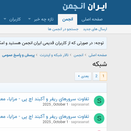
صفحه اصلی
انجمن
تازه چه خبر
کاربران
ارسال های جدید
جستجو در انجمن ها
توجه: در صورتی که از کاربران قدیمی ایران انجمن هستید و امکان ورود به سایت را ندارید،
صفحه اصلی
انجمن
تالار شبکه و اینترنت
پرسش و پاسخ عمومی
شبکه
1
2
بعدی
تفاوت سرورهای ریفر و آکبند اچ پی - مزایا، م
S
2025 , October 1
saprasanat
تفاوت سرورهای ریفر و آکبند اچ پی - مزایا، م
S
2025 , October 1
saprasanat