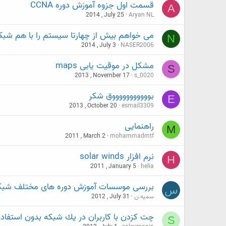
قسمت اول جزوه آموزش دوره CCNA
A
2014 , July 25
Aryan NL
می خواهم بیش از چهارتا سیستم را با هم شبکه
N
2014 , July 3
NASER2006
مشکل در موقیت یابی maps
S
2013 , November 17
s_0020
بوووووووووووق شکر
E
2013 , October 20
esmail3309
راهنمایی
M
2011 , March 2
mohammadmtf
نرم افزار solar winds
H
2011 , January 5
helia
بررسی موسسات آموزش دوره های مختلف شبک
س
سمیه.ن
2012 , July 31
چت كزدن با كاربران در يك شبكه بدون استفاده 
S