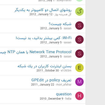
2012 , July 1
soleymanin
روشهای اتصال دو کامپیوتر به یکدیگر
گ
گل همیشه بهار
2012 , January 12
شبکه چیست؟
S
2012 , January 5
sasan
Wi-Fi: کمی بیشتر بدانید، بد نیست!
S
2012 , January 5
sasan
Network Time Protocol یا همان NTP چیست؟
S
2012 , January 5
sasan
بستن اينترنت كاربران در يك شبكه
E
2011 , October 30
e1365m
تعريف policy در GPEdit
M
2011 , January 22
mori_afshar
question
H
2010 , December 9
helia