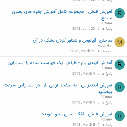
آموزش فلش - مجموعه کامل آموزش جلوه های بصری
R
متنوع
R0xanA
پاسخ ها
0
2013 , June 23
ساختن اقیانوس و شناور کردن بشکه در آن
M
Moon Girl
پاسخ ها
1
2013 , March 27
آموزش ایندیزاین - طراحی یک فهرست ساده با ایندیزاین
R
R0xanA
پاسخ ها
0
2013 , March 5
آموزش ایندیزاین - به صفحه آرایی تان در ایندیزاین سرعت
R
ببخشید
R0xanA
پاسخ ها
0
2013 , March 5
آموزش فلش - افکت متن محو شونده
R
R0xanA
پاسخ ها
0
2013 , March 5