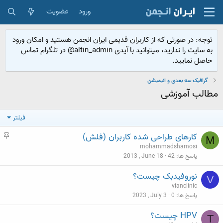
ورود
عضویت
توجه: در صورتی که از کاربران قدیمی ایران انجمن هستید و امکان ورود
به سایت را ندارید، میتوانید با آیدی altin_admin@ در تلگرام تماس
حاصل نمایید.
گرافیک سه بعدی و انیمیشن
مطالب آموزشی
فیلتر
م
کارهای طراحی شده کاربران (فلش)
M
ه
mohammadshamosi
م
پاسخ ها
42
2013 , June 18
نوروفیدبک چیست؟
V
vianclinic
پاسخ ها
0
2023 , July 3
HPV چیست؟
T