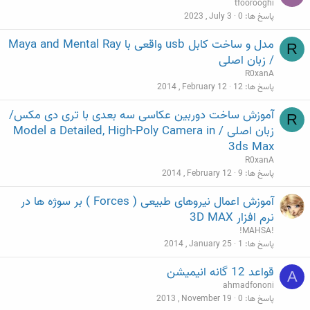
tfoorooghi
پاسخ ها
0
2023 , July 3
مدل و ساخت کابل usb واقعی با Maya and Mental Ray
R
/ زبان اصلی
R0xanA
پاسخ ها
12
2014 , February 12
آموزش ساخت دوربین عکاسی سه بعدی با تری دی مکس/
R
زبان اصلی / Model a Detailed, High-Poly Camera in
3ds Max
R0xanA
پاسخ ها
9
2014 , February 12
آموزش اعمال نیروهای طبیعی ( Forces ) بر سوژه ها در
نرم افزار 3D MAX
!MAHSA!
پاسخ ها
1
2014 , January 25
قواعد 12 گانه انيميشن
A
ahmadfononi
پاسخ ها
0
2013 , November 19