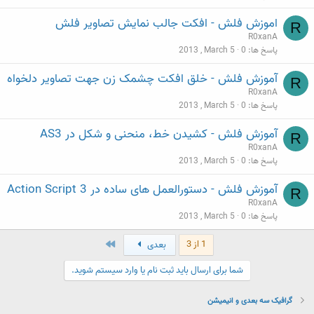
اموزش فلش - افکت جالب نمایش تصاویر فلش
R
R0xanA
پاسخ ها
0
2013 , March 5
آموزش فلش - خلق افکت چشمک زن جهت تصاویر دلخواه
R
R0xanA
پاسخ ها
0
2013 , March 5
آموزش فلش - کشیدن خط، منحنی و شکل در AS3
R
R0xanA
پاسخ ها
0
2013 , March 5
آموزش فلش - دستورالعمل های ساده در Action Script 3
R
R0xanA
پاسخ ها
0
2013 , March 5
آخر
1 از 3
بعدی
شما برای ارسال باید ثبت نام یا وارد سیستم شوید.
گرافیک سه بعدی و انیمیشن