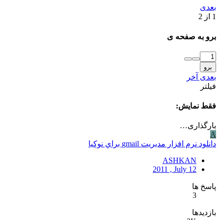
بعدی
1 از 2
برو به صفحه ی
برو
بعدی
آخر
فیلتر
فقط نمایش:
بارگذاری…
A
دانلود نرم افزار مديريت gmail براي نوكيا
ASHKAN
2011 , July 12
پاسخ ها
3
بازدیدها