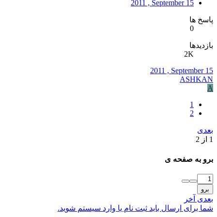
2011 , September 15
پاسخ ها
0
بازدیدها
2K
2011 , September 15
ASHKAN
A
1
2
بعدی
1 از 2
برو به صفحه ی
برو
بعدی
آخر
شما برای ارسال باید ثبت نام یا وارد سیستم شوید.