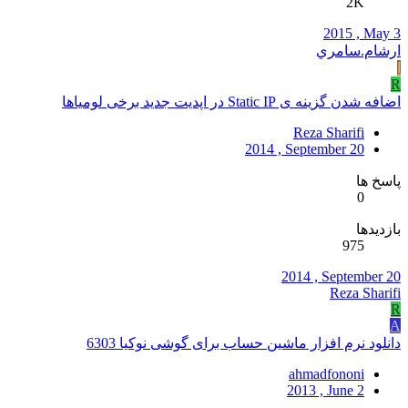
2K
2015 , May 3
ارشام.سامري
ا
R
اضافه شدن گزینه ی Static IP در اپدیت جدید برخی لومیاها
Reza Sharifi
2014 , September 20
پاسخ ها
0
بازدیدها
975
2014 , September 20
Reza Sharifi
R
A
دانلود نرم افزار ماشین حساب برای گوشی نوکیا 6303
ahmadfononi
2013 , June 2