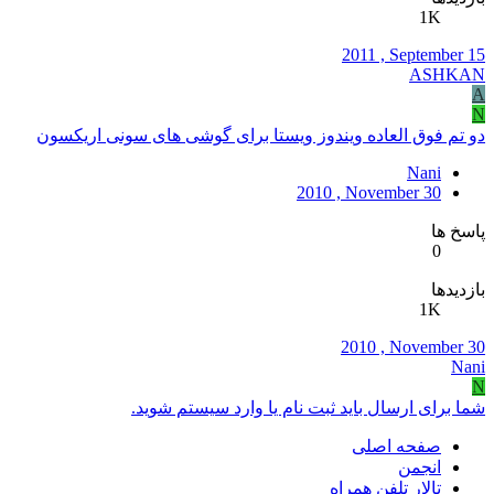
1K
2011 , September 15
ASHKAN
A
N
دو تم فوق العاده ویندوز ویستا برای گوشی های سونی اریکسون
Nani
2010 , November 30
پاسخ ها
0
بازدیدها
1K
2010 , November 30
Nani
N
شما برای ارسال باید ثبت نام یا وارد سیستم شوید.
صفحه اصلی
انجمن
تالار تلفن همراه