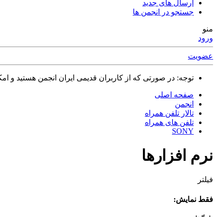
ارسال های جدید
جستجو در انجمن ها
منو
ورود
عضویت
توجه: در صورتی که از کاربران قدیمی ایران انجمن هستید و امکان ورود به سایت را ندارید،
صفحه اصلی
انجمن
تالار تلفن همراه
تلفن های همراه
SONY
نرم افزارها
فیلتر
فقط نمایش: