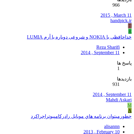
966
2015 , March 11
handpick.ir
H
R
خداحافظی با NOKIA و شروعی دوباره با آرم LUMIA
Reza Sharifi
2014 , September 11
پاسخ ها
1
بازدیدها
931
2014 , September 11
Mahdi Askari
M
A
چطورميتوان برنامه هاي موبايل رادركامپيوتراجراكرد
alisannn
2013 , February 10