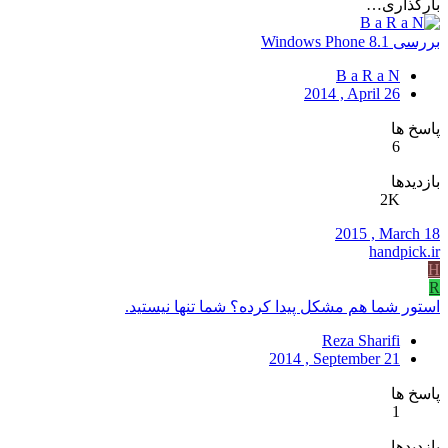
بارگذاری…
بررسی Windows Phone 8.1
B a R a N
2014 , April 26
پاسخ ها
6
بازدیدها
2K
2015 , March 18
handpick.ir
H
R
استور شما هم مشکل پیدا کرده؟ شما تنها نیستید.
Reza Sharifi
2014 , September 21
پاسخ ها
1
بازدیدها