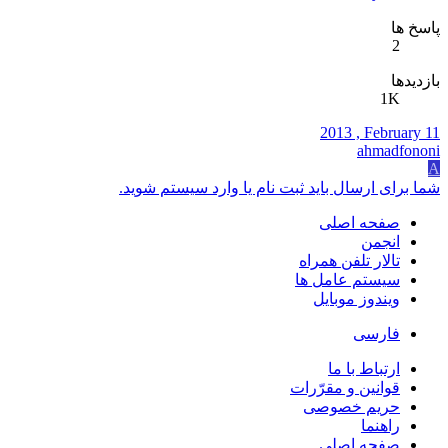
پاسخ ها
2
بازدیدها
1K
2013 , February 11
ahmadfononi
A
شما برای ارسال باید ثبت نام یا وارد سیستم شوید.
صفحه اصلی
انجمن
تالار تلفن همراه
سیستم عامل ها
ویندوز موبایل
فارسی
ارتباط با ما
قوانین و مقرّرات
حریم خصوصی
راهنما
صفحه اصلی