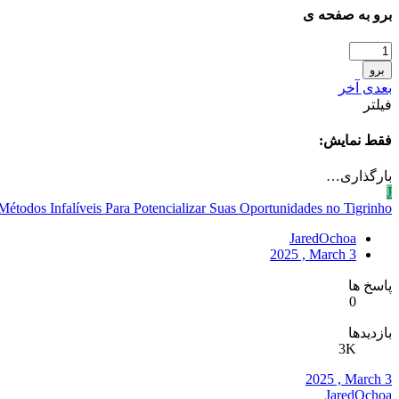
برو به صفحه ی
برو
بعدی
آخر
فیلتر
فقط نمایش:
بارگذاری…
J
Métodos Infalíveis Para Potencializar Suas Oportunidades no Tigrinho!
JaredOchoa
2025 , March 3
پاسخ ها
0
بازدیدها
3K
2025 , March 3
JaredOchoa