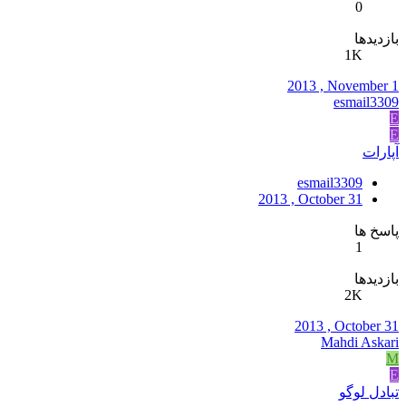
0
بازدیدها
1K
2013 , November 1
esmail3309
E
E
آپارات
esmail3309
2013 , October 31
پاسخ ها
1
بازدیدها
2K
2013 , October 31
Mahdi Askari
M
E
تبادل لوگو