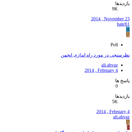
بازدیدها
9K
2014 , November 23
hatefi1
H
A
Poll
نظرسنجی در مورد راه اندازی انجمن
ali.ahvaz
2014 , February 4
پاسخ ها
0
بازدیدها
5K
2014 , February 4
ali.ahvaz
A
P