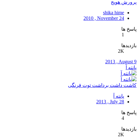
پرورش هویج
shika hime
2010 , November 24
پاسخ ها
1
بازدیدها
2K
2013 , August 9
پانته آ
کاشت داشت برداشت توت فرنگی
پانته آ
2013 , July 28
پاسخ ها
4
بازدیدها
2K