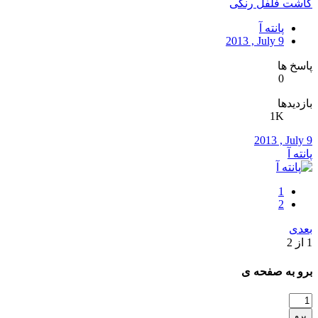
کاشت فلفل رنگی
پانته آ
2013 , July 9
پاسخ ها
0
بازدیدها
1K
2013 , July 9
پانته آ
1
2
بعدی
1 از 2
برو به صفحه ی
برو