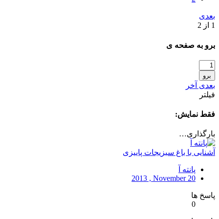
بعدی
1 از 2
برو به صفحه ی
برو
بعدی
آخر
فیلتر
فقط نمایش:
بارگذاری…
آشنایی با باغ سبزیجات پاییزی
پانته آ
2013 , November 20
پاسخ ها
0