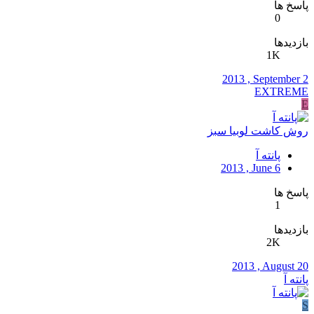
پاسخ ها
0
بازدیدها
1K
2013 , September 2
EXTREME
E
روش کاشت لوبیا سبز
پانته آ
2013 , June 6
پاسخ ها
1
بازدیدها
2K
2013 , August 20
پانته آ
S