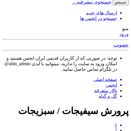
جستجوی پیشرفته…
جستجو
ارسال های جدید
جستجو در انجمن ها
منو
ورود
عضویت
توجه: در صورتی که از کاربران قدیمی ایران انجمن هستید و
امکان ورود به سایت را ندارید، میتوانید با آیدی altin_admin@
در تلگرام تماس حاصل نمایید.
صفحه اصلی
انجمن
تالار متفرقه
گل و گياه
پرورش سیفیجات / سبزیجات
1
2