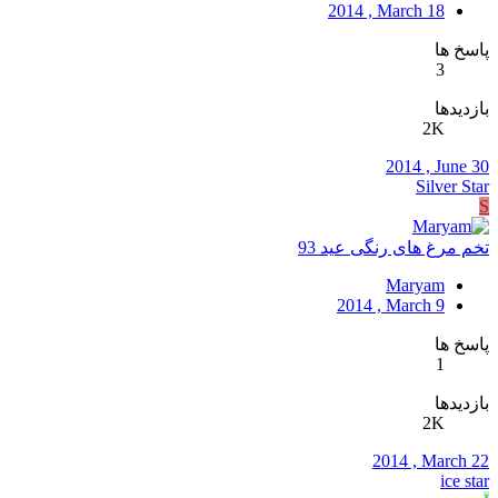
2014 , March 18
پاسخ ها
3
بازدیدها
2K
2014 , June 30
Silver Star
S
تخم مرغ های رنگی عید 93
Maryam
2014 , March 9
پاسخ ها
1
بازدیدها
2K
2014 , March 22
ice star