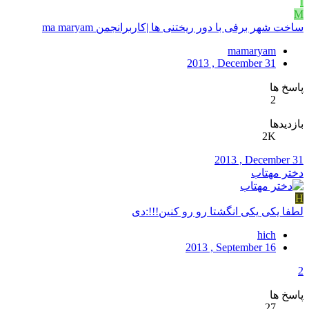
I
M
ساخت شهر برفی با دور ریختنی ها |کاربرانجمن ma maryam
mamaryam
2013 , December 31
پاسخ ها
2
بازدیدها
2K
2013 , December 31
دختر مهتاب
H
لطفا یکی یکی انگشتا رو رو کنین!!!:دی
hich
2013 , September 16
2
پاسخ ها
27