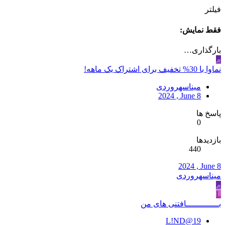
فیلتر
فقط نمایش:
بارگذاری…
م
نماوا با 30% تخفیف برای اشتراک یک ماهه!
میناسهروردی
2024 , June 8
پاسخ ها
0
بازدیدها
440
2024 , June 8
میناسهروردی
م
L
بـــــــــــــافتنی های من
L!ND@19