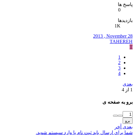
پاسخ ها
0
بازدیدها
1K
2013 , November 28
TAHEREH
T
1
2
3
4
بعدی
1 از 4
برو به صفحه ی
برو
بعدی
آخر
شما برای ارسال باید ثبت نام یا وارد سیستم شوید.