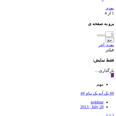
بعدی
1 از 4
برو به صفحه ی
برو
بعدی
آخر
فیلتر
فقط نمایش:
بارگذاری…
G
مهم
## یک آیه یک پیام ##
goldstar
2013 , July 28
4
3
2