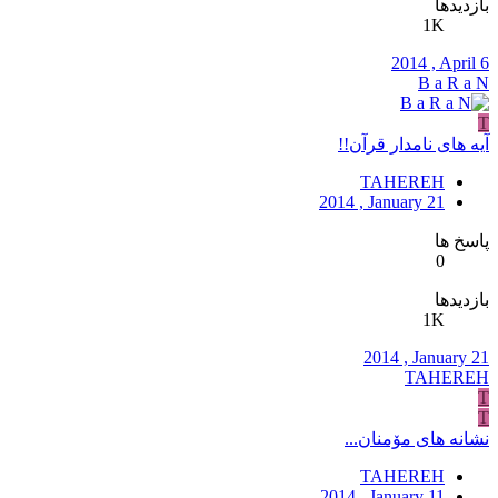
بازدیدها
1K
2014 , April 6
B a R a N
T
آیه های نامدار قرآن!!
TAHEREH
2014 , January 21
پاسخ ها
0
بازدیدها
1K
2014 , January 21
TAHEREH
T
T
نشانه های مۆمنان...
TAHEREH
2014 , January 11