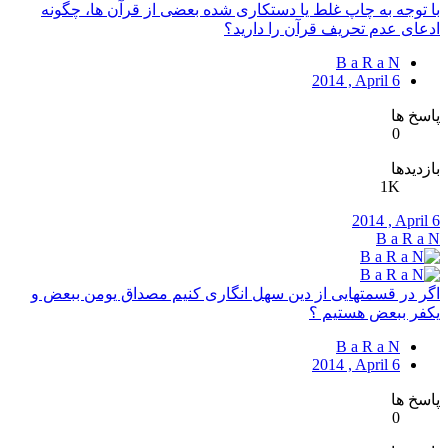
با توجه به چاپ غلط یا دستکاری شده بعضی از قرآن ها، چگونه
ادعای عدم تحریف قرآن را دارید؟
B a R a N
2014 , April 6
پاسخ ها
0
بازدیدها
1K
2014 , April 6
B a R a N
اگر در قسمتهایی از دین سهل انگاری کنیم مصداق یومن ببعض و
یکفر ببعض هستیم ؟
B a R a N
2014 , April 6
پاسخ ها
0