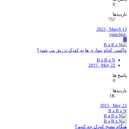
0
بازدیدها
757
2023 , March 13
vianclinic
V
واکسن کدام بیماری ها به کودک تزریق می شود؟
B a R a N
2015 , May 22
پاسخ ها
0
بازدیدها
1K
2015 , May 22
B a R a N
هنگام تشنج کودک چه کنیم؟