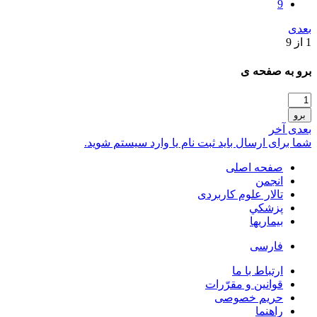
9
بعدی
1 از 9
برو به صفحه ی
برو
بعدی
آخر
شما برای ارسال باید ثبت نام یا وارد سیستم شوید.
صفحه اصلی
انجمن
تالار علوم كاربردی
پزشكي
بیماریها
فارسی
ارتباط با ما
قوانین و مقرّرات
حریم خصوصی
راهنما