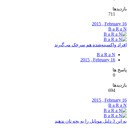
بازدیدها
711
2015 , February 16
B a R a N
افراد واکسینه‌شده هم سرخک می‌گیرند
B a R a N
2015 , February 16
پاسخ ها
0
بازدیدها
694
2015 , February 16
B a R a N
به این 3 دلیل موبایل را به بچه تان ندهید