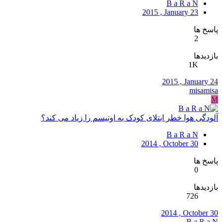
B a R a N
2015 , January 23
پاسخ ها
2
بازدیدها
1K
2015 , January 24
misamisa
M
آلودگی هوا خطر ابتلای کودک به اوتیسم را زیاد می کند؟
B a R a N
2014 , October 30
پاسخ ها
0
بازدیدها
726
2014 , October 30
B a R a N