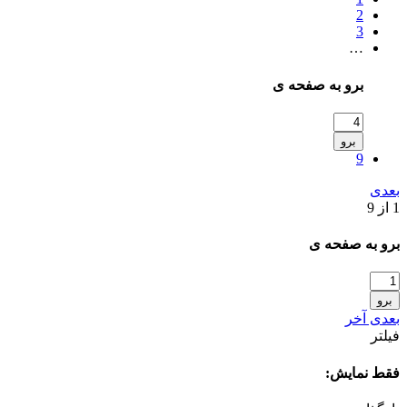
2
3
…
برو به صفحه ی
برو
9
بعدی
1 از 9
برو به صفحه ی
برو
بعدی
آخر
فیلتر
فقط نمایش: