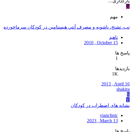
بارگذاری…
ن
مهم
تب، تشنج، پاشويه و مصرف آنتي هيستامين در کودکان سرماخورده
ناهید
2010 , October 15
پاسخ ها
1
بازدیدها
1K
2013 , April 16
shakira
S
V
نشانه های اضطراب در کودکان
vianclinic
2023 , March 13
پاسخ ها