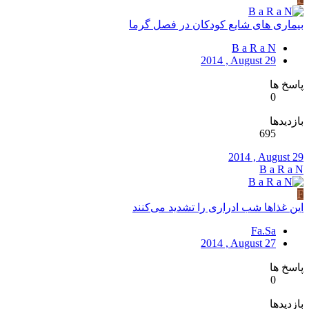
بیماری های شایع کودکان در فصل گرما
B a R a N
2014 , August 29
پاسخ ها
0
بازدیدها
695
2014 , August 29
B a R a N
F
این غذاها شب ادراری را تشدید می‌کنند
Fa.Sa
2014 , August 27
پاسخ ها
0
بازدیدها