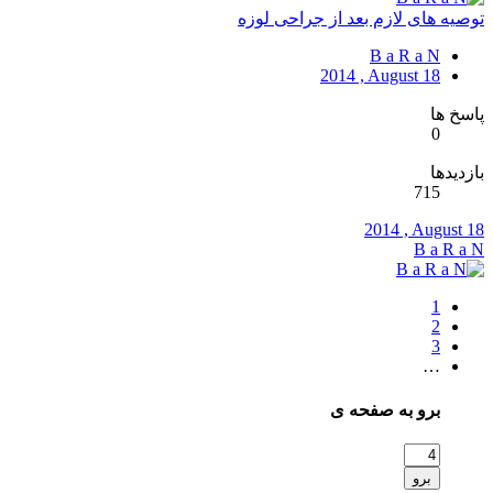
توصیه های لازم بعد از جراحی لوزه
B a R a N
2014 , August 18
پاسخ ها
0
بازدیدها
715
2014 , August 18
B a R a N
1
2
3
…
برو به صفحه ی
برو