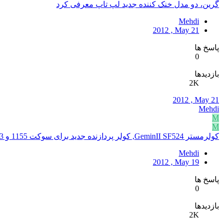
گرین، دو مدل خنک کننده جدید لپ تاپ معرفی کرد
Mehdi
2012 , May 21
پاسخ ها
0
بازدیدها
2K
2012 , May 21
Mehdi
M
M
کولرمستر GeminII SF524, کولر پردازنده جدید برای سوکت 1155 و AM3+
Mehdi
2012 , May 19
پاسخ ها
0
بازدیدها
2K