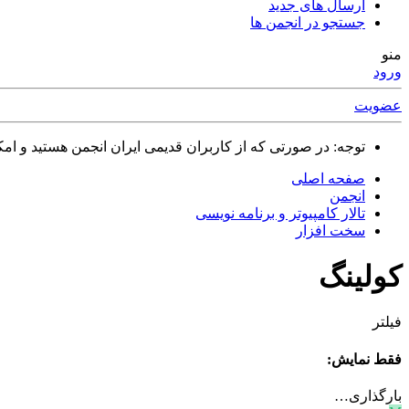
ارسال های جدید
جستجو در انجمن ها
منو
ورود
عضویت
توجه: در صورتی که از کاربران قدیمی ایران انجمن هستید و امکان ورود به سایت را ندارید،
صفحه اصلی
انجمن
تالار كامپيوتر و برنامه نویسی
سخت افزار
کولینگ
فیلتر
فقط نمایش:
بارگذاری…