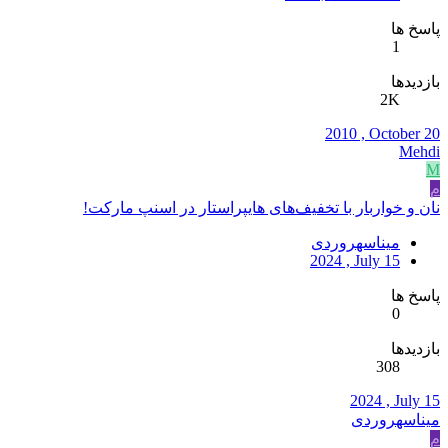
پاسخ ها
1
بازدیدها
2K
2010 , October 20
Mehdi
M
م
نان و خواربار با تخفیف‌های هایپراستار در اسنپ مارکت!
میناسهروردی
2024 , July 15
پاسخ ها
0
بازدیدها
308
2024 , July 15
میناسهروردی
م