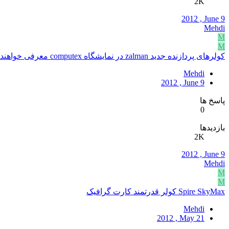
2K
2012 , June 9
Mehdi
M
M
کولرهای پردازنده جدید zalman در نمایشگاه computex معرفی خواهند شد
Mehdi
2012 , June 9
پاسخ ها
0
بازدیدها
2K
2012 , June 9
Mehdi
M
M
Spire SkyMax کولر قدرتمند کارت گرافیک
Mehdi
2012 , May 21