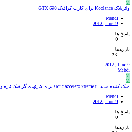
M
واتربلاک Koolance برای کارت گرافیک GTX 690
Mehdi
2012 , June 9
پاسخ ها
0
بازدیدها
2K
2012 , June 9
Mehdi
M
M
خنک کننده جدید arctic accelero xtreme iii برای کارتهای گرافیک تازه وارد
Mehdi
2012 , June 9
پاسخ ها
0
بازدیدها