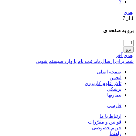
7
بعدی
1 از 7
برو به صفحه ی
برو
بعدی
آخر
شما برای ارسال باید ثبت نام یا وارد سیستم شوید.
صفحه اصلی
انجمن
تالار علوم كاربردی
پزشكي
بیماریها
فارسی
ارتباط با ما
قوانین و مقرّرات
حریم خصوصی
راهنما