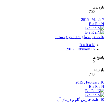
بازدیدها
750
2015 , March 7
B a R a N
علت خون‌دماغ شدن در زمستان
B a R a N
2015 , February 16
پاسخ ها
0
بازدیدها
743
2015 , February 16
B a R a N
10 علت خارش گلو و درمان آن