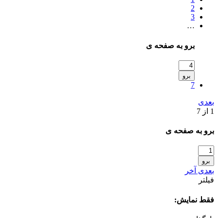
2
3
…
برو به صفحه ی
برو
7
بعدی
1 از 7
برو به صفحه ی
برو
بعدی
آخر
فیلتر
فقط نمایش: