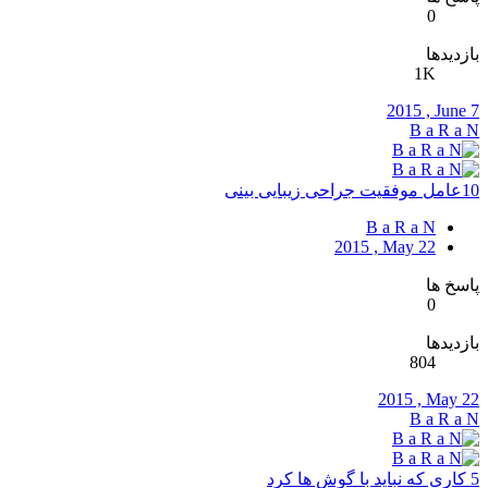
0
بازدیدها
1K
2015 , June 7
B a R a N
10عامل موفقیت جراحی زیبایی بینی
B a R a N
2015 , May 22
پاسخ ها
0
بازدیدها
804
2015 , May 22
B a R a N
5 کاری که نباید با گوش ها کرد