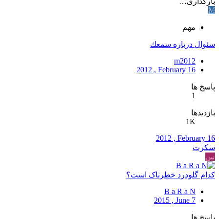
بارگذاری…
M
مهم
سئوال درباره سمعك
m2012
2012 , February 16
پاسخ ها
1
بازدیدها
1K
2012 , February 16
سکرت
س
کدام گلودرد خطرناک است؟
B a R a N
2015 , June 7
پاسخ ها