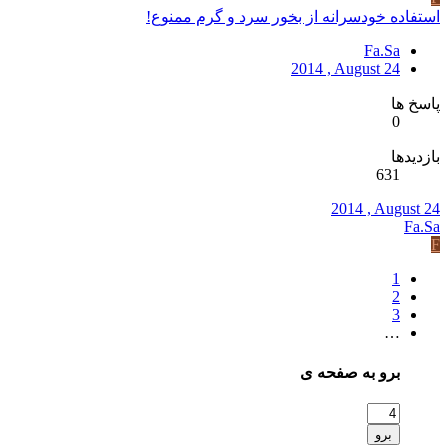
استفاده خودسرانه از بخور سرد و گرم ممنوع!
Fa.Sa
2014 , August 24
پاسخ ها
0
بازدیدها
631
2014 , August 24
Fa.Sa
F
1
2
3
…
برو به صفحه ی
برو