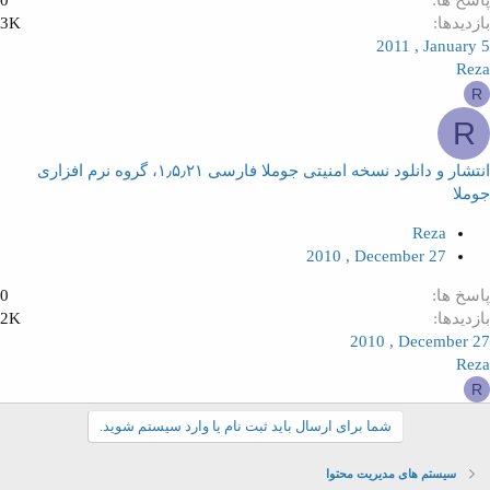
پاسخ ها
0
بازدیدها
3K
2011 , January 5
Reza
R
R
انتشار و دانلود نسخه امنیتی جوملا فارسی ۱٫۵٫۲۱، گروه نرم افزاری
جوملا
Reza
2010 , December 27
پاسخ ها
0
بازدیدها
2K
2010 , December 27
Reza
R
شما برای ارسال باید ثبت نام یا وارد سیستم شوید.
سیستم های مدیریت محتوا