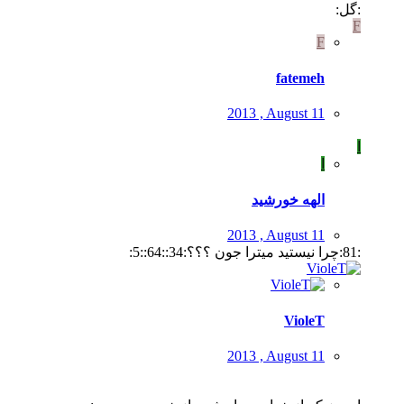
:گل:
F
F
fatemeh
2013 , August 11
ا
ا
الهه خورشید
2013 , August 11
:81:چرا نیستید میترا جون ؟؟؟:34::64::5:
VioleT
2013 , August 11