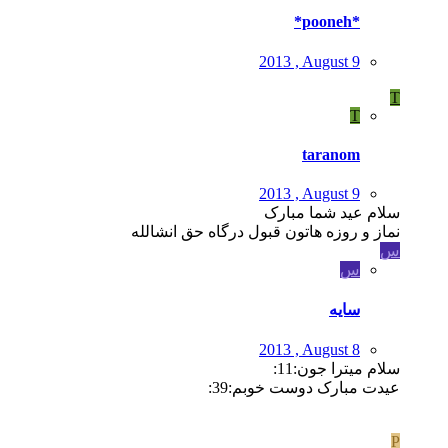
*pooneh*
2013 , August 9
T
T
taranom
2013 , August 9
سلام عید شما مبارک
نماز و روزه هاتون قبول درگاه حق انشالله
س
س
سایه
2013 , August 8
سلام میترا جون:11:
عیدت مبارک دوست خوبم:39:
P