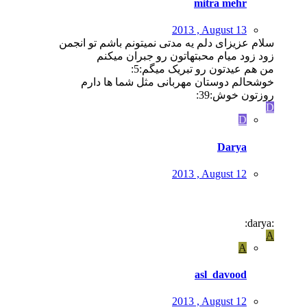
mitra mehr
2013 , August 13
سلام عزیزای دلم یه مدتی نمیتونم باشم تو انجمن
زود زود میام محبتهاتون رو جبران میکنم
من هم عیدتون رو تبریک میگم:5:
خوشحالم دوستان مهربانی مثل شما ها دارم
روزتون خوش:39:
D
D
Darya
2013 , August 12
:darya:
A
A
asl_davood
2013 , August 12