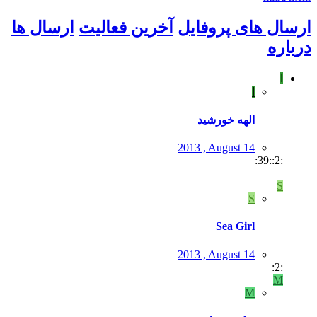
ارسال های پروفایل
آخرین فعالیت
ارسال ها
درباره
ا
ا
الهه خورشید
2013 , August 14
:2::39:
S
S
Sea Girl
2013 , August 14
:2:
M
M