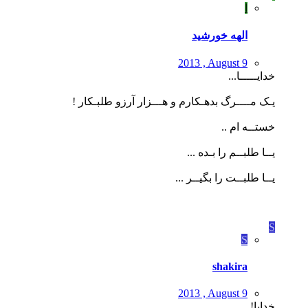
ا
الهه خورشید
2013 , August 9
خدایـــــا...
یـک مــــرگ بدهـکارم و هـــزار آرزو طلبـکار !
خستــه ام ..
یــا طلبــم را بـده ...
یــا طلبــت را بگیــر ...
S
S
shakira
2013 , August 9
خدایا!