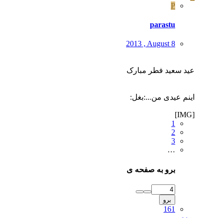
P
parastu
2013 , August 8
عید سعید فطر مبارک
اینم عیدی من...:بغل:
[IMG]
1
2
3
…
برو به صفحه ی
برو
161