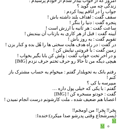
امروز که از خواب بیدار شدم از خودم پرسیدم :
زندگی چه می گوید ؟
جواب را در اتاقم پیدا کردم :
سقف گفت : اهداف بلند داشته باش !
پنجره گفت : دنیا را بنگر !
ساعت گفت : هر ثانیه با ارزش است !
آیینه گفت : قبل از هر کاری به بازتاب آن بیندیش !
تقویم گفت : به روز باش !
در گفت : در راه هدف هایت سختی ها را هُل بده و کنار بزن !
زمین گفت : با فروتنی نیایش کن !
و در آخر تخت خواب گفت : ولش کن بابا بگیر بخواب !
هیچی دیگه من تا حالا رو حرف تختم حرف نزدم [IMG]
رفتم بانک به تحویلدار گفتم : میخوام یه حساب مشترک باز
کنم !
میپرسه با کی ؟
گفتم : با یکی که خیلی پول داره …
گفت : خودتو مسخره کن ! [IMG]
اعصابا هم ضعیف شده ، ملت کارشونم درست انجام نمیدن !
پِجَر!! پِجَر!! من اومجَم!!
(پسرشجاع وقتی پدرشو صدا میکرد):خنده1:
M
M