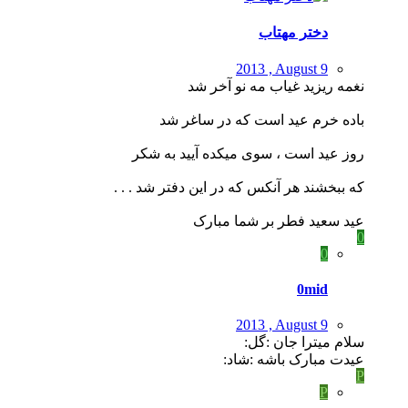
دختر مهتاب
2013 , August 9
نغمه ریزید غیاب مه نو آخر شد
باده خرم عید است که در ساغر شد
روز عید است ، سوی میکده آیید به شکر
که ببخشند هر آنکس که در این دفتر شد . . .
عید سعید فطر بر شما مبارک
0
0
0mid
2013 , August 9
سلام میترا جان :گل:
عیدت مبارک باشه :شاد:
P
P