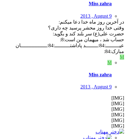
Miss zahra
2013 , August 9
در آخرین روز ماه خدا دعا میکنم:
وقتی خدا روز محشر پرسید چه داری؟
حضرت علی(ع) سر بلند کند و بگوید:
حساب شد ، میهمان من است:8:
عیـــــــــ:84:ــــــــد پاداشتــــــــــ:84:ـــــــــــــــــان
مبارک:84:
M
M
Miss zahra
2013 , August 9
[IMG]
[IMG]
[IMG]
[IMG]
[IMG]
[IMG]