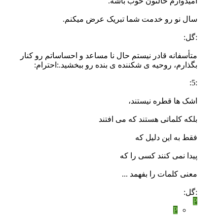
امیدوارم حالتون خوب باشه.
سال نو رو خدمت شما تبریک عرض میکنم.
:گل:
متأسفانه قادر نیستم حال نا مساعد و احساساتم رو کنار
بگذارم، روحیه ی شکننده ی بنده رو ببخشید.:احترام:
:5:
اشک ها قطره نیستند،
بلکه کلماتى هستند که مى افتند
فقط به این دلیل که
پیدا نمی کنند کسى را که
معنى کلمات را بفهمد ...
:گل:
P
P