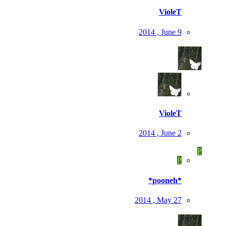
VioleT
2014 , June 9
VioleT
2014 , June 2
P
P
*pooneh*
2014 , May 27