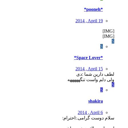
*pooneh*
2014 , April 19
[IMG]
[IMG]
S
S
*Space Lover*
2014 , April 15
لطف دارین شما :دی
ولی دلم واست تنگهههههه
S
S
shakira
2014 , April 6
سلام دوست گرامی.:احترام: