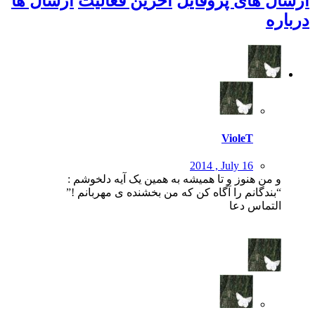
ارسال های پروفایل
آخرین فعالیت
ارسال ها
درباره
VioleT
2014 , July 16
و من هنوز و تا همیشه به همین یک آیه دلخوشم :
“بندگانم را آگاه کن که من بخشنده ی مهربانم !”
التماس دعا