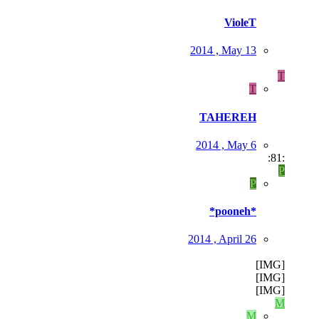
VioleT
2014 , May 13
T
T
TAHEREH
2014 , May 6
:81:
P
P
*pooneh*
2014 , April 26
[IMG]
[IMG]
[IMG]
M
M