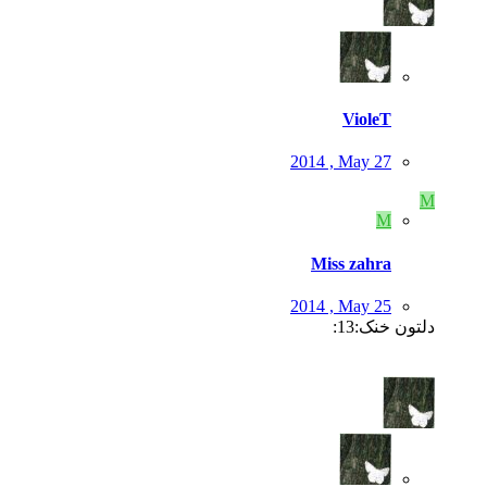
VioleT
2014 , May 27
M
M
Miss zahra
2014 , May 25
دلتون خنک:13: