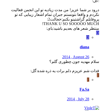
:گل:
درود بر شما عزیز! من مدت زیادیه تو این انجمن فعالیت
نکردم و واقعا نتونستم جبران تمام اشعار زیبایی که تو
پروفایلم گزاشتینو بکنم:خجالت2:
THANK U SO SOOOOO MUCH!
منتظر شعر های بعدیم باشید:بای:
D
D
diana
2014 , August 26
سلام مهدیه جون.چطوری گلم؟
فدات شم عزیزم دلم برات یه ذره شده:گل:
F
F
Fa.Sa
2014 , July 28