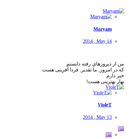
Maryam
2014 , May 14
من از دیروزهایِ رفته دانستم
که در امروز ِ ما تقدیر ِ فردا آفرینی هست
خبر دارم
بهار بهترینی هست!
VioleT
2014 , May 13
س
س