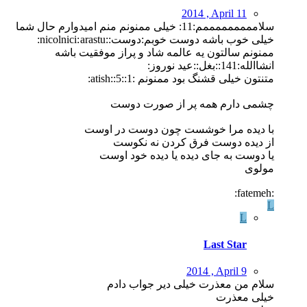
2014 , April 11
سلامممممممممم:11: خیلی ممنونم منم امیدوارم حال شما
خیلی خوب باشه دوست خوبم:دوست::nicolnici:
arastu:
ممنونم سالتون یه عالمه شاد و پراز موفقیت باشه
انشاالله:141::بغل::عید نوروز:
متنتون خیلی قشنگ بود ممنونم :1::5::atish:
چشمی دارم همه پر از صورت دوست
با دیده مرا خوشست چون دوست در اوست
از دیده دوست فرق کردن نه نکوست
یا دوست به جای دیده یا دیده خود اوست
مولوی
:fatemeh:
L
L
Last Star
2014 , April 9
سلام من معذرت خیلی دیر جواب دادم
خیلی معذرت