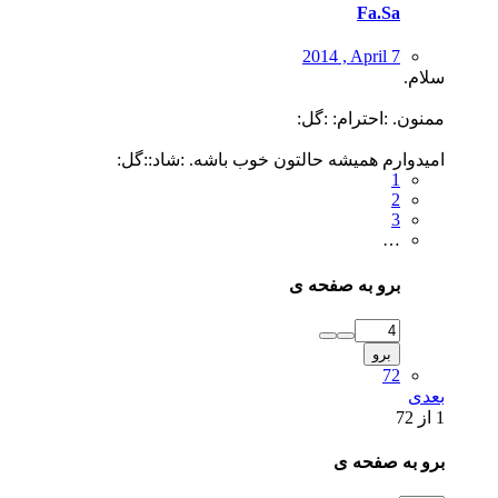
Fa.Sa
2014 , April 7
سلام.
ممنون. :احترام: :گل:
امیدوارم همیشه حالتون خوب باشه. :شاد::گل:
1
2
3
…
برو به صفحه ی
برو
72
بعدی
1 از 72
برو به صفحه ی