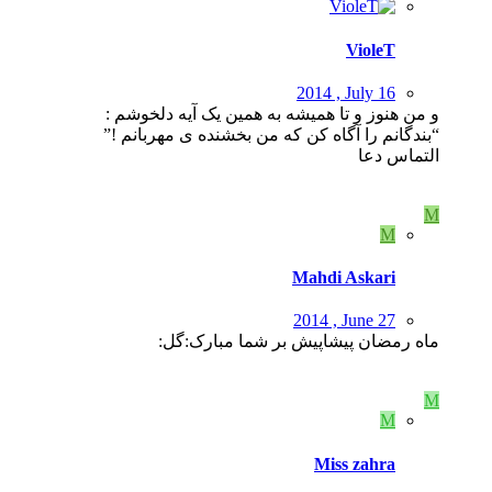
VioleT
2014 , July 16
و من هنوز و تا همیشه به همین یک آیه دلخوشم :
“بندگانم را آگاه کن که من بخشنده ی مهربانم !”
التماس دعا
M
M
Mahdi Askari
2014 , June 27
ماه رمضان پیشاپیش بر شما مبارک:گل:
M
M
Miss zahra