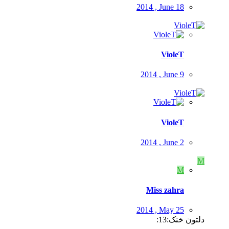
2014 , June 18
VioleT
2014 , June 9
VioleT
2014 , June 2
M
M
Miss zahra
2014 , May 25
دلتون خنک:13: