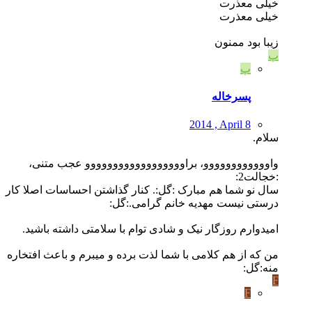
خیلی معذرت
خیلی معذرت
زیبا بود ممنون
پ
پ
پسرخاله
2014 , April 8
سلام.
واوووووووووووو، براوووووووووووووووووو عجب متنی،
:خجالت2:
سال نو شما هم مبارک :گل:. کنار گذاشتن احساسات اصلا کار
درستی نیست مهدیه خانم گرامی.:گل:
امیدوارم روزگار نیک و شادی توام با سلامتی داشته باشید.
من که از هم کلامی با شما لذت برده و میبرم و باعث افتخاره
منه:گل:
F
F