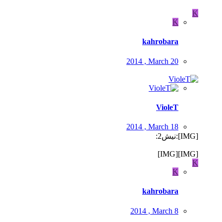
K
K
kahrobara
2014 , March 20
VioleT
2014 , March 18
[IMG]:نیش2:
[IMG][IMG]
K
K
kahrobara
2014 , March 8