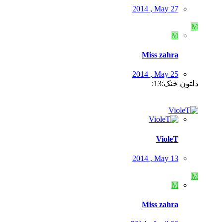
2014 , May 27
M
M
Miss zahra
2014 , May 25
دلتون خنک:13:
VioleT
2014 , May 13
M
M
Miss zahra