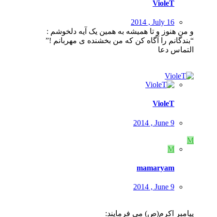
VioleT
2014 , July 16
و من هنوز و تا همیشه به همین یک آیه دلخوشم :
“بندگانم را آگاه کن که من بخشنده ی مهربانم !”
التماس دعا
VioleT
2014 , June 9
M
M
mamaryam
2014 , June 9
پیامبر اکرم(ص) می فرمایند: