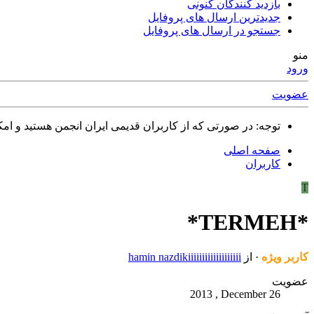
بازدید کنندگان کنونی
جدیدترین ارسال های پروفایل
جستجو در ارسال های پروفایل
منو
ورود
عضویت
توجه: در صورتی که از کاربران قدیمی ایران انجمن هستید و امکان ورود به سایت را ندارید،
صفحه اصلی
کاربران
T
*TERMEH*
کاربر ويژه
·
از
hamin nazdikiiiiiiiiiiiiiiiiiii
عضویت
2013 , December 26