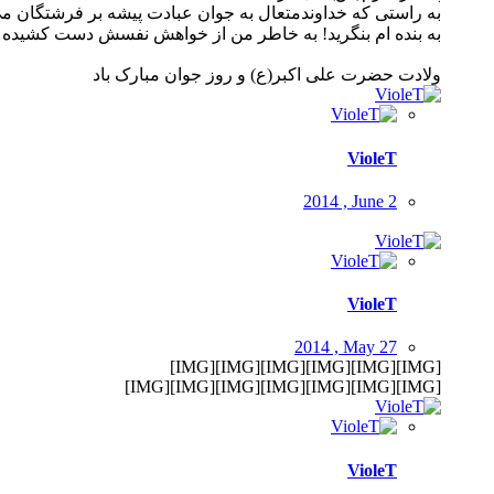
به راستى که خداوندمتعال به جوان عبادت پیشه بر فرشتگان مى
به بنده ام بنگرید! به خاطر من از خواهش نفسش دست کشیده 
ولادت حضرت علی اکبر(ع) و روز جوان مبارک باد
VioleT
2014 , June 2
VioleT
2014 , May 27
[IMG][IMG][IMG][IMG][IMG][IMG]
[IMG][IMG][IMG][IMG][IMG][IMG][IMG]
VioleT