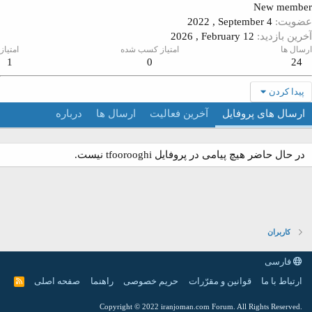
New membe
ضویت
2022 , September 4
خرین بازدید
2026 , February 12
رسال ها
امتیاز کسب شده
امتیاز
1
0
24
پیدا کردن
ارسال های پروفایل
آخرین فعالیت
ارسال ها
درباره
در حال حاضر هیچ پیامی در پروفایل tfoorooghi نیست.
کاربران
فارسی
ارتباط با ما
قوانین و مقرّرات
حریم خصوصی
راهنما
صفحه اصلی
R
S
S
.Copyright © 2022 iranjoman.com Forum. All Rights Reserved