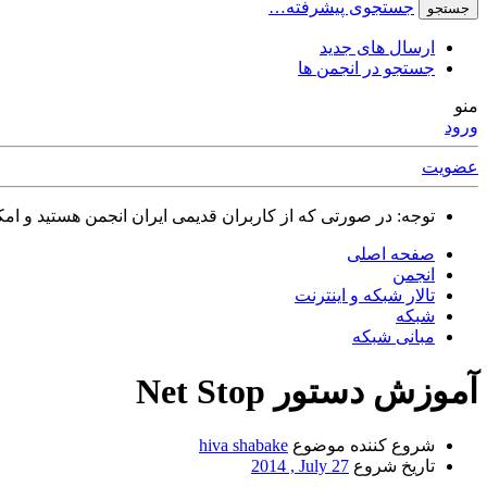
جستجوی پیشرفته…
جستجو
ارسال های جدید
جستجو در انجمن ها
منو
ورود
عضویت
توجه: در صورتی که از کاربران قدیمی ایران انجمن هستید و امکان ورود به سایت را ندارید،
صفحه اصلی
انجمن
تالار شبکه و اینترنت
شبکه
مبانی شبکه
آموزش دستور Net Stop
شروع کننده موضوع
hiva shabake
تاریخ شروع
2014 , July 27