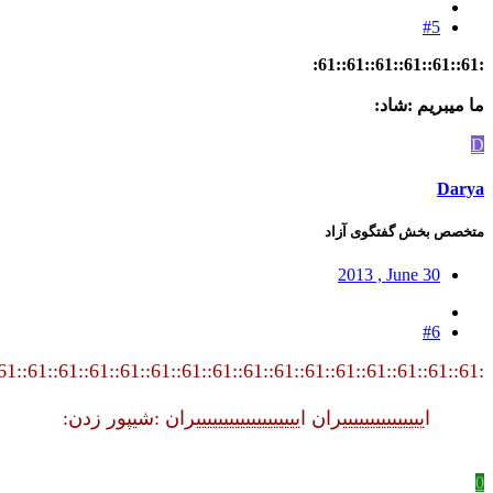
#5
:61::61::61::61::61::61:
ما میبریم :شاد:
D
Darya
متخصص بخش گفتگوی آزاد
2013 , June 30
#6
:61::61::61::61::61::61::61::61::61::61::61::61::61::61::61::61:
ایییییییییییییییران ایییییییییییییییییییران :شیپور زدن:
0