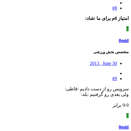
#8
امتیاز 8م برای ما :شاد:
0
0mid
متخصص بخش ورزشی
2013 , June 30
#9
سرویس رو از دست دادیم :قاطی:
ولی بعدی رو گرفتیم :بله:
9-9 برابر
0
0mid