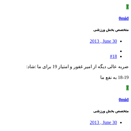
0
0mid
متخصص بخش ورزشی
2013 , June 30
#18
ضربه عالی دیگه از امیر غفور و امتیاز 19 برای ما :شاد:
18-19 به نفع ما
0
0mid
متخصص بخش ورزشی
2013 , June 30