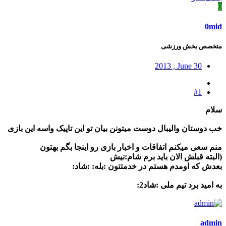
0
0mid
متخصص بخش ورزشی
2013 , June 30
#1
سلام
خب دوستان والیبال دوست میتونن بیان تو این تاپیک واسه این بازی
منم سعی میکنم اتفاقات و اخبار بازی رو اینجا بگم بهتون
(البته قبلش الان باید برم شام:نیش
بعدش که اومدم هستم در خدمتتون :بله: :شاد:
به امید برد تیم ملی :شاد2:
admin