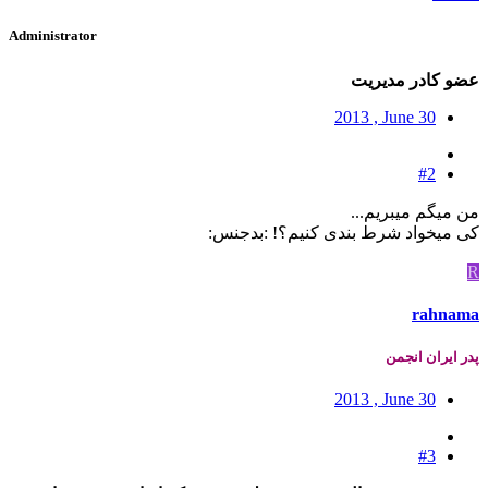
Administrator
عضو کادر مدیریت
2013 , June 30
#2
من میگم میبریم...
کی میخواد شرط بندی کنیم؟! :بدجنس:
R
rahnama
پدر ایران انجمن
2013 , June 30
#3