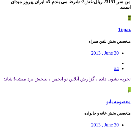
من سر 23151 ریال
:غش2:
شرط می بندم که ایران پیروز میدان
است.
T
Topaz
متخصص بخش تلفن همراه
2013 , June 30
#4
تجربه نشون داده ، گزارش آنلاین تو انجمن ، نتیجش برد میشه!:شاد:
م
معصومه بانو
متخصص بخش خانه و خانواده
2013 , June 30