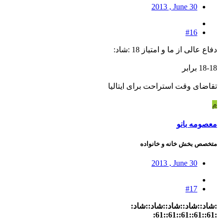
2013 , June 30
#16
دفاع عالی از ما و امتیاز 18 :شاد:
18-18 برابر
تقاضای وقت استراحت برای ایتالیا
م
معصومه بانو
متخصص بخش خانه و خانواده
2013 , June 30
#17
:شاد::شاد::شاد::شاد::شاد:
:61::61::61::61::61: