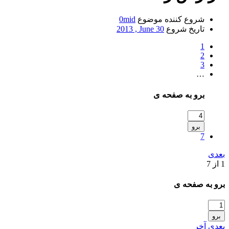
شروع کننده موضوع
0mid
تاریخ شروع
2013 , June 30
1
2
3
…
برو به صفحه ی
برو
7
بعدی
1 از 7
برو به صفحه ی
برو
بعدی
آخر