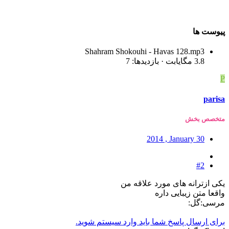
پیوست ها
Shahram Shokouhi - Havas 128.mp3
3.8 مگایابت · بازدیدها: 7
P
parisa
متخصص بخش
2014 , January 30
#2
یکی ازترانه های مورد علاقه من
واقعا متن زیبایی داره
مرسی:گل:
برای ارسال پاسخ شما باید وارد سیستم شوید.