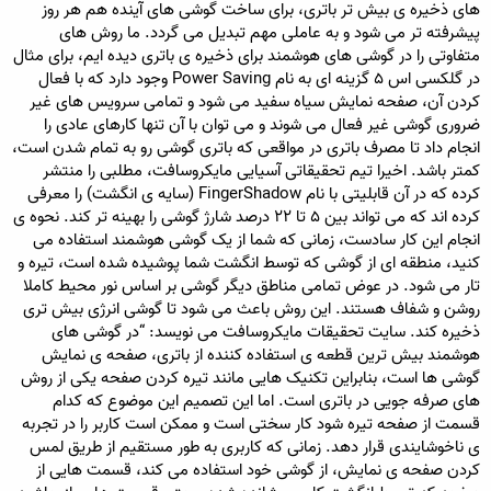
های ذخیره ی بیش تر باتری، برای ساخت گوشی های آینده هم هر روز
و
پیشرفته تر می شود و به عاملی مهم تبدیل می گردد. ما روش های
ع
متفاوتی را در گوشی های هوشمند برای ذخیره ی باتری دیده ایم، برای مثال
در گلکسی اس ۵ گزینه ای به نام Power Saving وجود دارد که با فعال
کردن آن، صفحه نمایش سیاه سفید می شود و تمامی سرویس های غیر
ضروری گوشی غیر فعال می شوند و می توان با آن تنها کارهای عادی را
انجام داد تا مصرف باتری در مواقعی که باتری گوشی رو به تمام شدن است،
کمتر باشد. اخیرا تیم تحقیقاتی آسیایی مایکروسافت، مطلبی را منتشر
کرده که در آن قابلیتی با نام FingerShadow (سایه ی انگشت) را معرفی
کرده اند که می تواند بین ۵ تا ۲۲ درصد شارژ گوشی را بهینه تر کند. نحوه ی
انجام این کار سادست، زمانی که شما از یک گوشی هوشمند استفاده می
کنید، منطقه ای از گوشی که توسط انگشت شما پوشیده شده است، تیره و
تار می شود. در عوض تمامی مناطق دیگر گوشی بر اساس نور محیط کاملا
روشن و شفاف هستند. این روش باعث می شود تا گوشی انرژی بیش تری
ذخیره کند. سایت تحقیقات مایکروسافت می نویسد: “در گوشی های
هوشمند بیش ترین قطعه ی استفاده کننده از باتری، صفحه ی نمایش
گوشی ها است، بنابراین تکنیک هایی مانند تیره کردن صفحه یکی از روش
های صرفه جویی در باتری است. اما این تصمیم این موضوع که کدام
قسمت از صفحه تیره شود کار سختی است و ممکن است کاربر را در تجربه
ی ناخوشایندی قرار دهد. زمانی که کاربری به طور مستقیم از طریق لمس
کردن صفحه ی نمایش، از گوشی خود استفاده می کند، قسمت هایی از