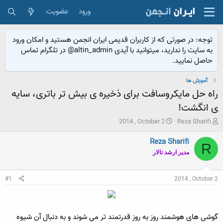
ورود
عضویت
توجه: در صورتی که از کاربران قدیمی ایران انجمن هستید و امکان ورود
به سایت را ندارید، میتوانید با آیدی altin_admin@ در تلگرام تماس
حاصل نمایید.
آموزش ها
راه حل مایکروسافت برای ذخیره ی بیش تر باتری، سایه
ی انگشت!
ش
ت
2014 , October 2
Reza Sharifi
ر
ا
و
ر
Reza Sharifi
R
ع
ی
مدير ارشد تالار
ک
خ
ن
ش
ن
ر
#1
2014 , October 2
د
و
ه
ع
م
و
گوشی های هوشمند روز به روز قدرتمند تر می شوند و به دنبال آن شیوه
ض