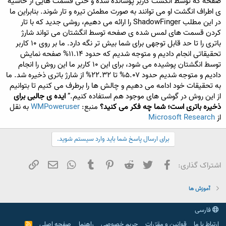
صفحه که توسط انگشت کاربر پوشانده شده و حتی قسمت هایی از حاشیه
ی اطراف انگشت او می توانند به صورت مطمئن تیره و تار شوند. بنابراین ما
در این مطلب ShadowFinger را ارائه می دهیم، روشی جدید که با تار
کردن قسمت های لمس شده ی صفحه توسط انگشتان می تواند شارژ
باتری را تا حد قابل توجهی برای شما بیش تر نگه دارد. ما بر روی ۱۰ کاربر
تحقیقاتی انجام دادیم و متوجه شدیم که حدود ۱۱.۱۴% صفحه نمایش
توسط انگشتان پوشیده می شود، برای این ۱۰ کاربر ما این روش را انجام
دادیم و متوجه شدیم حدود ۵.۰۷% تا ۲۲.۳۲% از شارژ باتری ذخیره شد. ما
به تحقیقات خود ادامه می دهیم و چالش ها را برطرف می کنیم تا بتوانیم
از این روش در گوشی های موجود هم استفاده کنیم.”
ایده ی جالبی برای
ذخیره باتری است؛ شما چه فکر می کنید؟
منبع:
WMPoweruser
به نقل
از
Microsoft Research
برای ارسال پاسخ شما باید وارد سیستم شوید.
فیسبوک
تویتر
Reddit
Pinterest
Tumblr
WhatsApp
ایمیل
لینک
اشتراک گذاری:
آموزش ها
فارسی
ارتباط با ما
قوانین و مقرّرات
حریم خصوصی
راهنما
صفحه اصلی
R