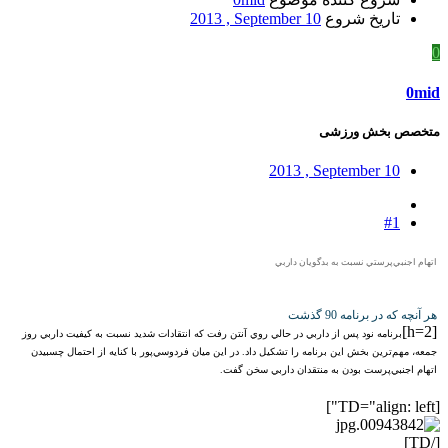
تاریخ شروع
2013 , September 10
0
0mid
متخصص بخش ورزشی
2013 , September 10
#1
اتهام اجنبي‌پرستي نسبت به بدگويان داربي
هر آنچه که در برنامه 90 گذشت
[h=2]
برنامه نود پس از داربي در حالي روي آنتن رفت که انتقادات شديد نسبت به کيفيت داربي روز
جمعه، مهم‌ترين بخش اين برنامه را تشکيل داد. در اين ميان فردوسي‌پور با کنايه از احتمال چسبيدن
اتهام اجنبي‌پرست بودن به منتقدان داربي سخن گفت.
[TD="align: left"]
[/TD]