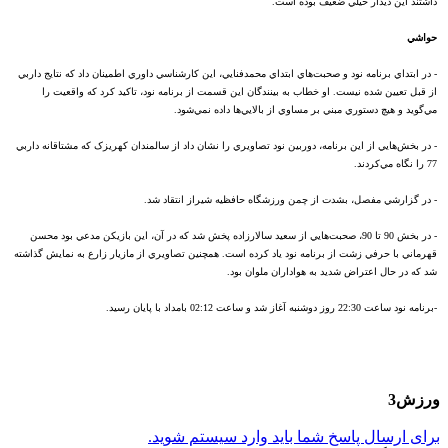
داشتند اين ديدار خيلي ضعيف بوده است.
حواشي
- در ابتداي برنامه نود و صحبت‌هاي ابتداي محمدفنايي، اين کارشناسي داوري اطمينان داد که نتايج داربي
از قبل تعيين شده نيست. او خطاب به بينندگان اين قسمت از برنامه نود، تاکيد کرد که واقعيت را
مي‌گويد و هيچ دستوري مبني بر مساوي از بالايي‌ها داده نمي‌شود.
- در بخش‌هايي از اين برنامه، دوربين نود تصاويري را نشان داد از سالمندان کهريزک که مشتاقانه داربي
77 را نگاه مي‌کردند.
- در گزارشي مفصل، بشدت از چمن ورزشگاه حافظيه شيراز انتقاد شد.
- در بخش 90 تا 90، صحبت‌هايي از سعيد سالارزاده پخش شد که در آن، اين بازيکن مدعي بود محسن
قهرماني با حرفي زشت از برنامه نود ياد کرده است. همچنين تصاويري از مازيار زارع به نمايش گذاشته
شد که در حال اعتراض شديد به هواداران ملوان بود.
-برنامه نود ساعت 22:30 روز دوشنبه آغاز شد و ساعت 02:12 بامداد با پايان رسيد.
ورزش3
برای ارسال پاسخ شما باید وارد سیستم شوید.