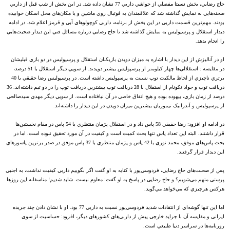
حاج رضايي، بخش نسبتا مفصلي از حواشي داربي 77 نشان داده شد. در اين بخش از شب قبل از داربي
صحنه‌هايي به نمايش گذاشته شد که علاقمندان به فوتبال روي ماشين و يا مکان‌هاي محل اسکان خوابيده
بودند. مهم‌ترين قسمت داربي در اين بخش از برنامه، داربي کوچولوهاي آبي و قرمز اعلام شد. در ادامه
ديدار استقلال و پرسپوليس به نمايش گذاشته شد تا حاج رضايي درباره مسائل فني اين ديدار صحبت‌هايي
را انجام بدهد.
او در آناليزش از اين ديدار با اشاره به ميزان دويدن بازيکنان استقلال و پرسپوليس در دو بازي قبليشان
در مقايسه : استقلالي‌ها چهار کيلومتر از پرسپوليس بيشتر دويدند. از سويي ديگر استقلال با 51 درصد،
برتري ناچيزي از لحاظ مالکيت توپ نسبت به پرسپوليس داشته است. در پرسپوليس رضا حقيقي با 40
دريافت توپ و جواد نکونام از استقلال با 28 دريافت توپ بيشترين دريافت توپ را در دو تيم داشته‌اند. 36
درصد از زمان بازي، بيهوده بوده و هيچ اتفاق خاصي در آن نيافتاده است. از سويي ديگر مهدي سيدصالحي
از پرسپوليس و آندرانيک تيموريان بيشترين ميزان دويدن در اين ديدار را داشته‌اند.
در ادامه او افزود: رضا حقيقي 58 پاس داد و در استقلال پژمان منتظري با 54 پاس در مقام نخستين‌ها
قرار داشتند. البته اين تعداد پاس تنها بحث کميت است و کيفيت در آن مورد تحقيق نبوده است. اما در
بحث پاس‌هاي موفق، محمد نوري با 42 پاس و پژمان منتظري با 37 پاس موفق در صدر برترين پاسورهاي
اين ديدار قرار گرفتند.
پس از صحبت‌هاي حاج رضايي، فردوسي‌پور با کنايه به او گفت اگر بگوييم داربي کيفيت نداشت، به اجنبي
پرستي متهم مي‌شويم؟ و حاج رضايي در پاسخ به او گفت: معلوم نيست. شايد شديم! متاسفانه اين روزها
هرکس هرچيزي که مي‌خواهد مي‌گويد.
اما اين تنها گوشه‌اي از انتقادات شديد فردوسي‌پور نسبت به داربي 77 بود. او با نشان دادن چند جريده
ايراني و مقايسه آن با جرايد خارجي پيش از داربي‌هاي کشور‌هاي ديگر، افزود: حساسيت از سوي
رورنامه‌ها در سراسر دنيا طبيعي است.