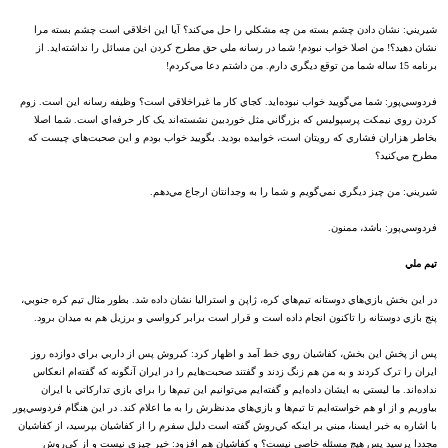
شيريني: نشان دادن چشم بسته من چه مشکلي را حل مي‌کند؟ آيا اين اخلاقي است چشم بسته مرا
نشان دهيد؟! من اصلا خواب نبودم! شما در رسانه ملي حق مطرح کردن اين مسائل را نداشته‌ايد. از
برنامه 15 ساله شما من توقع ديگري دارم. من داشتم دعا مي‌کردم!
فردوسي‌پور: شما مي‌گوييد خواب نبوده‌ايد. کجاي کار ما غيراخلاقي است؟ وظيفه رسانه اين است. زوم
کردن روي نيمکت پرسپوليس که بزرگاني مثل خوردبين نشسته‌اند يک کار حرفه‌اي است. شما اصلا
بخاطر هزاران فشاري که رويتان است، خوابيده بوديد. بگوييد خواب بودم و اين صحبت‌هاي چيست که
مطرح مي‌کنيد؟
شيريني: من چيز ديگري نمي‌گويم و شما را به وجدانتان ارجاع مي‌دهم.
فردوسي‌پور: باشد، ممنون.
تيم ملي
در اين بخش بازي‌هاي دوستانه تيم‌هاي کره، ژاپن و استراليا نشان داده شد. بطور مثال تيم کره جنوبي،
پنج بازي دوستانه را تاکنون انجام داده است و قرار است برابر کرواسي و برزيل هم به ميدان برود.
پس از پخش اين بخش، کفاشيان روي خط آمد و اظهار کرد: کيروش پس از داربي براي دوازده‌ روز
ايران را ترک کردند و به من هم زنگ زدند و گفتند صحبت‌هايم را در ايران آنگونه که گفته‌ام انعکاس
نداده‌اند. ما ليستي به ايشان داده‌ايم و گفته‌ايم مي‌توانيم اين تيم‌ها را براي بازي تدارکاتي با ايران
بياوريم و از او هم خواسته‌ايم تا تيم‌ها و بازي‌هاي مدنظرش را به ما اعلام کند. در اين هنگام فردوسي‌پور
با اشاره به خبر ايسنا، مبني بر اينکه کي‌روش گفته است دليل سفرم را از کفاشيان بپرسيد، از کفاشيان
مجددا پرسيد پس هيچ مسئله خاصي نيست؟ و کفاشيان هم افزود: خير چيزي نيست و از کي‌روش