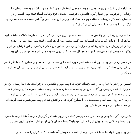
در ادامه اين بخش، نوري‌فر مدير روابط عمومي استقلال روي خط آمد و با اشاره به صحبت‌هاي حاج
رضايي و فردوسي‌پور اظهار کرد: قلعه‌نويي هرکسي نيست. حاج رضايي استاد قلعه‌نويي است و در
سپاهان باهم کار کرده‌اند. مسئله دوم هم اينکه اميدواريم اين بحث فني و آناليز نسبت به همه ديدارهاي
ليگ برتر انجام شود تا به فوتبال ايران کمک کند.
اما امير حاج رضايي در واکنش نسبت به صحبت‌هاي نوري‌فر، بيان کرد: من با خيلي‌ها اختلاف سليقه دارم
اما هرگز از ادبيات غيرمودبانه استفاده نمي‌کنم. منظور من از هرکسي، قلعه‌نويي نبود. هرروز عده‌ي
زيادي در ورزش حرف‌هاي زشتي را مي‌زنند و برهمين اساس من گفتم هرکسي در اين فوتبال بي در و
پيکر به خودش اجازه مي‌دهد تا درباره فوتبال صحبت کند. روي صحبت من با جامعه ورزش ايران بود.
در همين زمان فردوسي پور گفت: شما هم خوب است اين صحبت را با قلعه‌نويي مطرح کنيد تا اگر کسي
از کي‌روش دفاع کرد به اجنبي‌پرست متهم نشود. شايد ما بخاطر تيم ملي از سرمربي تيم ملي حمايت
مي‌کنيم.
سپس نوري‌فر با اشاره به رابطه نچندان خوب فردوسي‌پور و قلعه‌نويي، درخواست يک ديدار ميان اين دو
نفر را داد که فردوسي‌پور گفت: من براي شخصيت حقوقي قلعه‌نويي هميشه احترام قائل بوده‌ام. ( بعد
از اين صحبت فردوسي‌پور، سعيد شيريني، سرپرست پرسپوليس در واکنش به نمايش خوابيدن او در
داربي 77، روي خط آمد و صحبت‌هايي را مطرح کرد. که با واکنش تند فردوسي‌پور همراه شد. گزيده‌اي
از صحبت‌هاي اين دو به اين شکل بود):
شيريني: اگر با شوخي و خنده مرا محکوم مي‌کنيد، من بروم! شما در گزارش داربي گفتيد داربي ضعيفي
بود. شما چه بلايي سر مربيان اين فوتبال آورده‌ايد؟ شما خودتان يکي از عوامل تساوي داربي هستيد!
فردوسي‌پور: خواهشا شما که يکي دو سال است به فوتبال آمده‌ايد، سنگ ديگران را به سينه نزنيد.