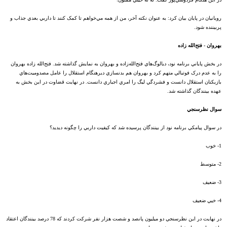
رويانيان در پايان بيان کرد: به عنوان نکته آخر، من از همه مي‌خواهم تا کمک کنند تا داربي بعدي جذاب و
پربيننده شود.
بهروان - فتح‌الله زاده
در بخش پاياني برنامه نود، ديالوگ‌هاي فتح‌الله‌زاده و بهروان به نمايش گذاشته شد. فتح‌الله زاده بهروان
را به عدم درک فوتبالي متهم کرد و بهروان هم بدنسازي ديرهنگام استقلال را عامل مصدوميت‌هاي
بازيکنان استقلال دانست و فشردگي ليگ را امري اجباري دانست. در نهايت قضاوت در اين بخش به
عهده بينندگان گذاشته شد.
سوال نظرسنجي
در سوال پيامکي برنامه نود از بينندگان پرسيده شد که کيفيت داربي را چگونه ديديد؟
1- خوب
2- متوسط
3- ضعيف
4- خيي ضعيف
در نهايت در اين نظرسنجي دو ميليون پانصد و شصت هزار نفر شرکت کردند که 78 درصد بينندگان اعتقاد