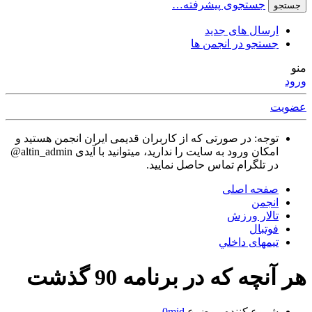
جستجوی پیشرفته…
جستجو
ارسال های جدید
جستجو در انجمن ها
منو
ورود
عضویت
توجه: در صورتی که از کاربران قدیمی ایران انجمن هستید و
امکان ورود به سایت را ندارید، میتوانید با آیدی altin_admin@
در تلگرام تماس حاصل نمایید.
صفحه اصلی
انجمن
تالار ورزش
فوتبال
تیمهای داخلي
هر آنچه که در برنامه 90 گذشت
شروع کننده موضوع
0mid