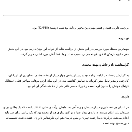
بررسي داربي هفتاد و هفتم مهم‌ترين محور برنامه نود شب دوشنبه (92/6/18) بود.
نود درجه
مهم‌ترين مسئله مورد بررسي در اين بخش از برنامه، کنايه از خواب اور بودن داربي بود. در اين بخش
حتي جايزه بازيکن اخلاق نکونام هم بي نصيب نماند و با لفظ آبکي مورد اشاره قرار گرفت.
گراميداشت ياد و خاطره مهدي محمدي
به گزارش ايسنا ، در ادامه برنامه نود و پس از پخش چهار ديدار از هفته هشتم، تصاويري از بازيکنان،
کادرفني و مديرعامل مس کرمان به نمايش گذاشته شد. در اين ميان آرش برهاني مهاجم فعلي استقلال
فوتبال خودش را مديون او دانست و فرزاد حسين‌خاني هم از خلا هميشگي او نام برد.
داوري
در ابتداي برنامه، داوري ديدار سپاهان و راه آهن به نمايش درآمد و فنايي اعتقاد داشت که يک پنالتي براي
سپاهان بايد اعلام مي‌شد. درباره‌ي ديدار صبا و تراکتورسازي هم او معتقد بود که يک پنالتي براي صبا بايد
اعلام مي‌شد. درباره‌ي ديدار نفت تهران و مس کرمان هم اين کارشناس داوري اعتقاد داشت تصميمات
داور صحيح بوده است.