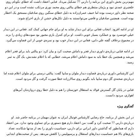
مهم‌ترين بخش داوري اين برنامه را داربي 77 تشکيل مي‌داد. فنايي اعتقاد داشت که خطاي نکونام روي
خلعتبري عمدي نبود و پژمان منتظري هم خطاي پنالتي روي محمد نوري مرتکب نشده است و در اين دو
صحنه نظر داور درست بوده اما حنيف عمران‌زاده به دليل خطاي سنگين روي صادقيان مستحق يک اخطار
بوده است. همچنين صادقيان و قاضي مي‌توانستند به دليل تکل‌هاي خشن از بازي اخراج شوند.
او در ادامه افزود: انتخاب فغاني براي اين ديدار شايد به او براي جام جهاني کمک کند. فغاني در اين ديدار
خيلي خونسرد بود و عملکرد بسيار خوبي داشت. او براي کنترل بازي مجبور بود سوت‌هاي زيادي را بزند.
در مجموع برخلاف گفته علي دايي، فغاني در اين ديدار خوب بود و نمره‌ي خوبي از اين قضاوت مي‌گيرد.
در ادامه فنايي درباره‌ي داوري ديدار فجر و داماش صحبت کرد و بيان کرد: دو پنالتي بايد براي فجر اعلام
مي‌شد و همچنين يک خطا بايد به سود داماش اعلام مي‌شد، خطايي که با اعلام نشدنش، يک گل به ثمر
رسيد.
اين کارشناس داوري درباره‌ي قضاوت ديدار ملوان و سايپا گفت: پنالتي درستي براي ملوان اعلام شده اما
درباره‌ي صحنه‌ي گل دوم سايپا بايد بگويم روي سالارزاده خطا صورت گرفت و گل مردود است.
فنايي در پايان گل گسترش فولاد به استقلال خوزستان را هم به دليل خطا روي دروازه‌بان آبي‌هاي
اهوازي، مردود دانست.
گفتگوي ويژه
در اين بخش از برنامه، حاج رضايي کارشناس فوتبال ايران به عنوان مهمان در برنامه حاضر شد. او
درباره‌ي داربي 77 صحبت کرد و گفت: من اعتقاد دارم هيچ دستوري براي تساوي وجود ندارد. من اعتقاد
دارم که همانطور که گذاشتن داور ايراني براي داربي، حساسيت داوري را بعد از مدتها شکانده، تعداد
بازي‌هاي بالا هم حساسيت ديدارهاي استقلال و پرسپوليس را کاهش مي‌دهد. پس از صحبت‌هاي ابتدايي