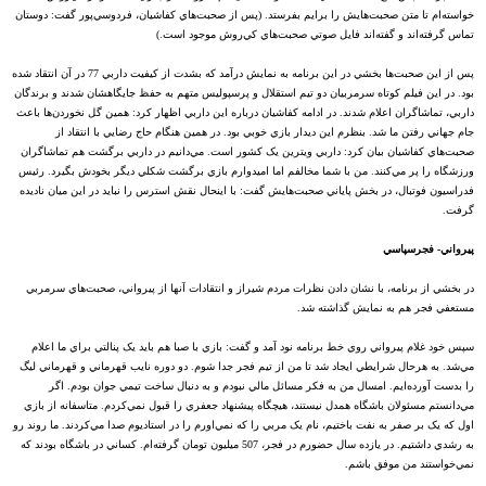
خواسته‌ام تا متن صحبت‌هايش را برايم بفرستد. (پس از صحبت‌هاي کفاشيان، فردوسي‌پور گفت: دوستان
تماس گرفته‌اند و گفته‌اند فايل صوتي صحبت‌هاي کي‌روش موجود است.)
پس از اين صحبت‌ها بخشي در اين برنامه به نمايش درآمد که بشدت از کيفيت داربي 77 در آن انتقاد شده
بود. در اين فيلم کوتاه سرمربيان دو تيم استقلال و پرسپوليس متهم به حفظ جايگاهشان شدند و برندگان
داربي، تماشاگران اعلام شدند. در ادامه کفاشيان درباره اين داربي اظهار کرد: همين گل‌ نخوردن‌ها باعث
جام جهاني رفتن ما شد. بنظرم اين ديدار بازي خوبي بود. در همين هنگام حاج رضايي با انتقاد از
صحبت‌هاي کفاشيان بيان کرد: داربي ويترين يک کشور است. مي‌دانيم در داربي برگشت هم تماشاگران
ورزشگاه را پر مي‌کنند. من با شما مخالفم اما اميدوارم بازي برگشت شکلي ديگر بخودش بگيرد. رئيس
فدراسيون فوتبال، در بخش پاياني صحبت‌هايش گفت: با اينحال نقش استرس را نبايد در اين ميان ناديده
گرفت.
پيرواني- فجرسپاسي
در بخشي از برنامه، با نشان دادن نظرات مردم شيراز و انتقادات آنها از پيرواني، صحبت‌هاي سرمربي
مستعفي فجر هم به نمايش گذاشته شد.
سپس خود غلام پيرواني روي خط برنامه نود آمد و گفت: بازي با صبا هم بايد يک پنالتي براي ما اعلام
مي‌شد. به هرحال شرايطي ايجاد شد تا من از تيم فجر جدا شوم. دو دوره نايب قهرماني و قهرماني ليگ
را بدست‌ آورده‌ايم. امسال من به فکر مسائل مالي نبودم و به دنبال ساخت تيمي جوان بودم. اگر
مي‌دانستم مسئولان باشگاه همدل نيستند، هيچگاه پيشنهاد جعفري را قبول نمي‌کردم. متاسفانه از بازي
اول که يک بر صفر به نفت باختيم، نام يک مربي را که نمي‌اورم را در استاديوم صدا مي‌کردند. ما روند رو
به رشدي داشتيم. در يازده سال حضورم در فجر، 507 ميليون تومان گرفته‌ام. کساني در باشگاه بودند که
نمي‌خواستند من موفق باشم.