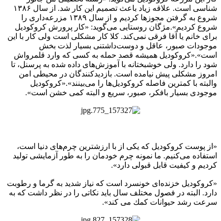
شناسی است. علاقه زیاد باعث تصمیم این كار شد. از سال ۱۳۸۶
شروع به گرفتن مجوزها كردیم و از سال ۱۳۸۹ مزرعه‌داری را
شروع كردیم».مژگان روستایی می‌گوید: «كار پرورش كروكودیل
برای خانم یا آقا فرقی نمی‌كند. كلا كار مشكلی است ولی كار با این
موجودات صبور، عاقل و دوست‌داشتنی بسیار لذت بخش
است».«كروكودیل همیشه قصد حمله به كسی كه وارد قلمرواش
شود را دارد. ولی خوشبختانه با آموزش‌های داده شده به پرسنل، تا
امروز مشكلی پیش نیامده است. بازدیدكنندگان در محیطی امن
والبته با كمترین فاصله كروكودیل‌ها را می‌بینند».«كروكودیل
موجودی بسیار بافكر، صبور، سریع و البته كمی خشن است».
«از پوست كروكودیل كه یكی از با ارزشترین چرم‌های دنیا است،
استفاده می‌كنیم. ما نمونه چرم خودمان را به طور آزمایشی تولید
كردیم و كیفیت قابل قبولی دارد».
«كروكودیل خزنده‌ای خونسرد است كه نیاز شدید به گرما و رطوبت
دارد. البته در فصول مختلف سال باید نكاتی را در نظر داشت كه به
سرعت رشد حیوانات كمك می كند».