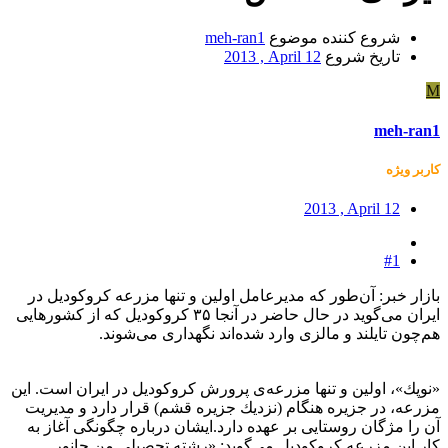
شروع کننده موضوع
meh-ran1
تاریخ شروع
2013 , April 12
M
meh-ran1
کاربر ويژه
2013 , April 12
#1
بازار خبر:
آن‌طور كه مدیرعامل اولین و تنها مزرعه كروكودیل در
ایران می‌گوید در حال حاضر در آنجا ۳۵ كروكودیل كه از كشورهایی
هم‌چون تایلند و مالزی وارد شده‌اند نگهداری می‌شوند.
«نوپك»، اولین و تنها مزرعه‌ی پرورش كروكودیل در ایران است. این
مزرعه، در جزیره هنگام (نزدیك جزیره قشم) قرار دارد و مدیریت
آن را مژگان روستایی بر عهده دارد.ایشان درباره چگونگی آغاز به
كار این مزرعه كروكودیل می‌گوید: «رشته تحصیلی من جانور