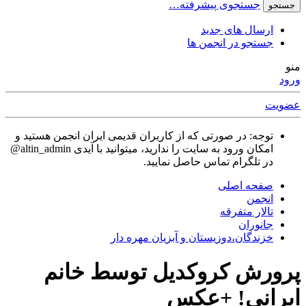
جستجوی پیشرفته…
جستجو
ارسال های جدید
جستجو در انجمن ها
منو
ورود
عضویت
توجه: در صورتی که از کاربران قدیمی ایران انجمن هستید و
امکان ورود به سایت را ندارید، میتوانید با آیدی altin_admin@
در تلگرام تماس حاصل نمایید.
صفحه اصلی
انجمن
تالار متفرقه
جانوران
خزندگان،دوزیستان و آبزیان مهره دار
پرورش كروكدیل توسط خانم
ایرانی! +عکس