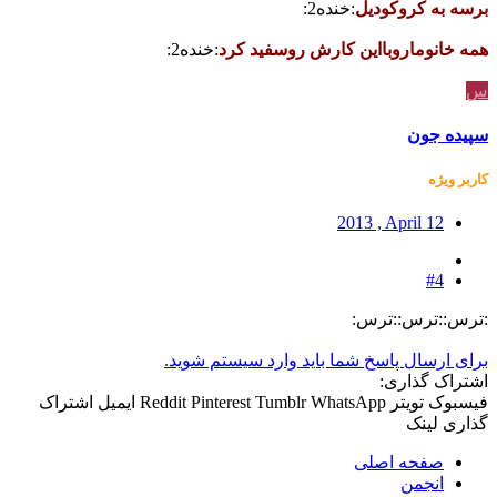
برسه به کروکودیل
:خنده2:
همه خانوماروبااین کارش روسفید کرد
:خنده2:
س
سپیده جون
کاربر ويژه
2013 , April 12
#4
:ترس::ترس::ترس:
برای ارسال پاسخ شما باید وارد سیستم شوید.
اشتراک گذاری:
فیسبوک
تویتر
WhatsApp
Tumblr
Pinterest
Reddit
ایمیل
اشتراک
گذاری
لینک
صفحه اصلی
انجمن