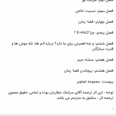
فصل سوم: نسبیت خاص
فصل چهارم: فضا- زمان
فصل پنجم: چرا E=mc2 ؟
فصل ششم: و چه اهمیتی برای ما دارد؟ درباره اتم ها، تله موش ها و
قدرت ستارگان
فصل هفتم: منشاء جرم
فصل هشتم: پیچاندن فضا- زمان
پیوست: مجموعه تصاویر
توجه : این اثر ترجمه آقای سیامک عطاریان بوده و تمامی حقوق معنوی
ترجمه اثر ، متلعق به مترجم می باشد.
-