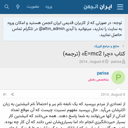
ورود
عضویت
توجه: در صورتی که از کاربران قدیمی ایران انجمن هستید و امکان ورود
به سایت را ندارید، میتوانید با آیدی altin_admin@ در تلگرام تماس
حاصل نمایید.
منابع و مراجع فیزیک
کتاب «چرا E=mc2» (ترجمه)
ش
ت
2014 , August 8
parisa
ر
ا
و
ر
parisa
P
ع
ی
متخصص بخش
ک
خ
ن
ش
ن
ر
#1
2014 , August 8
د
و
ه
ع
از تعدادی از مردم بپرسید که یک نابغه نام ببر و احتمالاً نام انیشتین به زبان
م
اکثرشان می‌آید. حال بپرسید مفهوم نسبیت چیست که آن موقع تعداد
و
اندکی از آنها می‌توانند به شما پاسخ دهند. همه می‌دانند که انیشتین کار
ض
بسیار حیرت‌انگیزی انجام داد اما بسیاری‌شان نمی دانند که آن کار چه بوده.
و
تصور همگان بر این است که او انقلابی در درک ما از محیط فیزیکی ایجاد