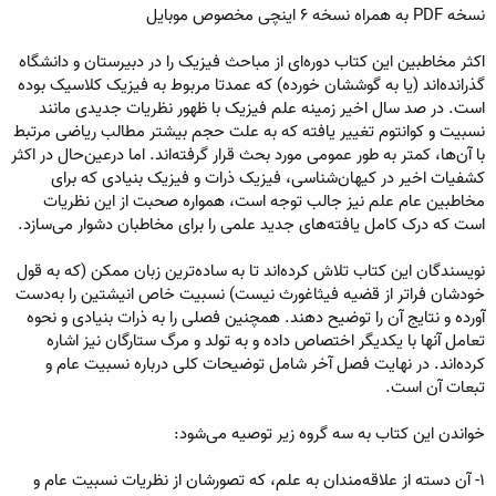
نسخه PDF به همراه نسخه ۶ اینچی مخصوص موبایل
اکثر مخاطبین این کتاب دوره‌ای از مباحث فیزیک را در دبیرستان و دانشگاه
گذرانده‌اند (یا به گوششان خورده) که عمدتا مربوط به فیزیک کلاسیک بوده
است. در صد سال اخیر زمینه علم فیزیک با ظهور نظریات جدیدی مانند
نسبیت و کوانتوم تغییر یافته که به علت حجم بیشتر مطالب ریاضی مرتبط
با آن‌ها، کمتر به طور عمومی مورد بحث قرار گرفته‌اند. اما درعین‌حال در اکثر
کشفیات اخیر در کیهان‌شناسی، فیزیک ذرات و فیزیک بنیادی که برای
مخاطبین عام علم نیز جالب توجه است، همواره صحبت از این نظریات
است که درک کامل یافته‌های جدید علمی را برای مخاطبان دشوار می‌سازد.
نویسندگان این کتاب تلاش کرده‌اند تا به ساده‌ترین زبان ممکن (که به قول
خودشان فراتر از قضیه فیثاغورث نیست) نسبیت خاص انیشتین را به‌دست
آورده و نتایج آن را توضیح دهند. همچنین فصلی را به ذرات بنیادی و نحوه
تعامل آنها با یکدیگر اختصاص داده و به تولد و مرگ ستارگان نیز اشاره
کرده‌اند. در نهایت فصل آخر شامل توضیحات کلی درباره نسبیت عام و
تبعات آن است.
خواندن این کتاب به سه گروه زیر توصیه می‌شود:
۱- آن دسته از علاقه‌مندان به علم، که تصورشان از نظریات نسبیت عام و