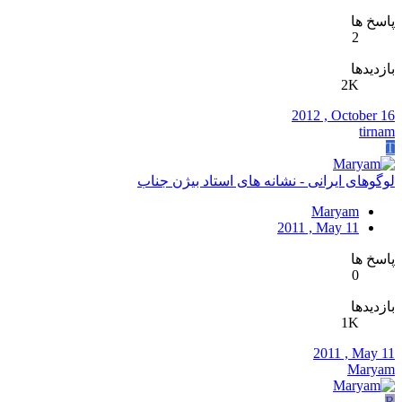
پاسخ ها
2
بازدیدها
2K
2012 , October 16
tirnam
T
لوگوهای ایرانی - نشانه های استاد بیژن جناب
Maryam
2011 , May 11
پاسخ ها
0
بازدیدها
1K
2011 , May 11
Maryam
R