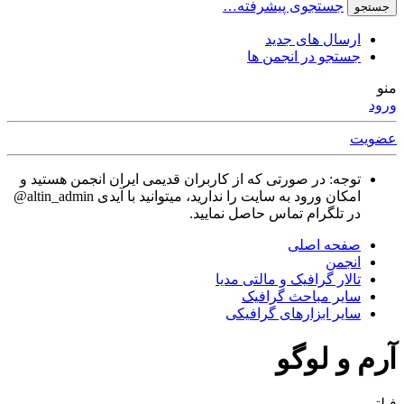
جستجوی پیشرفته…
جستجو
ارسال های جدید
جستجو در انجمن ها
منو
ورود
عضویت
توجه: در صورتی که از کاربران قدیمی ایران انجمن هستید و
امکان ورود به سایت را ندارید، میتوانید با آیدی altin_admin@
در تلگرام تماس حاصل نمایید.
صفحه اصلی
انجمن
تالار گرافیک و مالتی مدیا
سایر مباحث گرافیک
سایر ابزارهای گرافیکی
آرم و لوگو
فیلتر