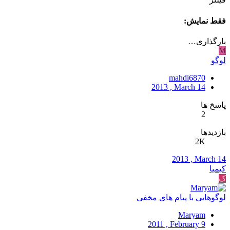
فقط نمایش:
بارگذاری…
M
لوگو
mahdi6870
2013 , March 14
پاسخ ها
2
بازدیدها
2K
2013 , March 14
کیمیا
ک
لوگوهایی با پیام های مخفی
Maryam
2011 , February 9