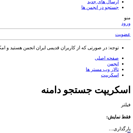
ارسال های جدید
جستجو در انجمن ها
منو
ورود
عضویت
توجه: در صورتی که از کاربران قدیمی ایران انجمن هستید و امکان ورود به سایت را ندارید،
صفحه اصلی
انجمن
تالار وب مستر ها
اسکریپت
اسکریپت جستجو دامنه
فیلتر
فقط نمایش:
بارگذاری…