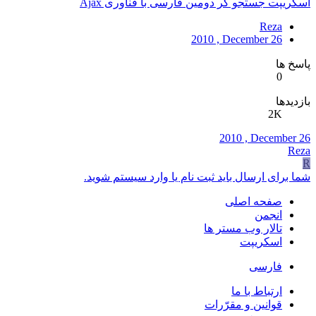
اسکریپت جستجو گر دومین فارسی با فناوری Ajax
Reza
2010 , December 26
پاسخ ها
0
بازدیدها
2K
2010 , December 26
Reza
R
شما برای ارسال باید ثبت نام یا وارد سیستم شوید.
صفحه اصلی
انجمن
تالار وب مستر ها
اسکریپت
فارسی
ارتباط با ما
قوانین و مقرّرات