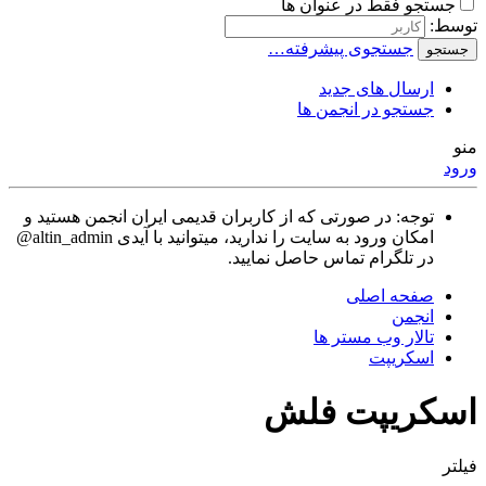
جستجو فقط در عنوان ها
توسط:
جستجوی پیشرفته…
جستجو
ارسال های جدید
جستجو در انجمن ها
منو
ورود
توجه: در صورتی که از کاربران قدیمی ایران انجمن هستید و
امکان ورود به سایت را ندارید، میتوانید با آیدی altin_admin@
در تلگرام تماس حاصل نمایید.
صفحه اصلی
انجمن
تالار وب مستر ها
اسکریپت
اسکریپت فلش
فیلتر