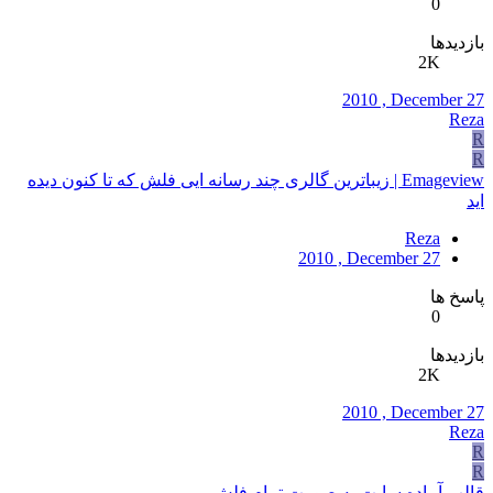
0
بازدیدها
2K
2010 , December 27
Reza
R
R
Emageview | زیباترین گالری چند رسانه ایی فلش که تا کنون دیده
اید
Reza
2010 , December 27
پاسخ ها
0
بازدیدها
2K
2010 , December 27
Reza
R
R
قالب آماده سایت به صورت تمام فلش