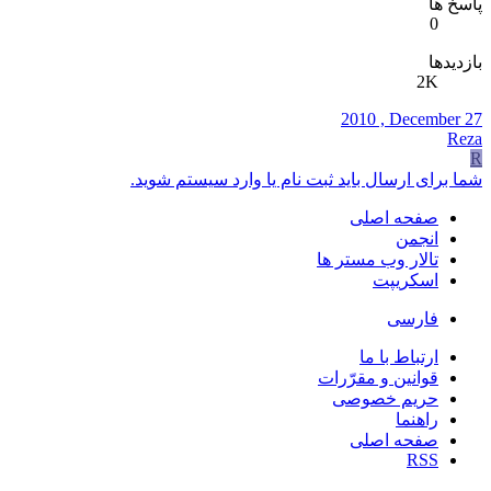
پاسخ ها
0
بازدیدها
2K
2010 , December 27
Reza
R
شما برای ارسال باید ثبت نام یا وارد سیستم شوید.
صفحه اصلی
انجمن
تالار وب مستر ها
اسکریپت
فارسی
ارتباط با ما
قوانین و مقرّرات
حریم خصوصی
راهنما
صفحه اصلی
RSS