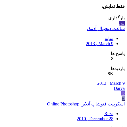
فقط نمایش:
بارگذاری…
س
ساعت دیجیتال آدمک
سایه
2013 , March 9
پاسخ ها
8
بازدیدها
8K
2013 , March 9
Darya
D
R
اسکریپت فتوشاپ آنلاین Online Photoshop
Reza
2010 , December 28