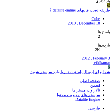
بارگذاری…
C
طریقه نصب قالبهای datalife engine ؟
Cube
2010 , December 18
پاسخ ها
2
بازدیدها
2K
2012 , February 3
sefidkamar
S
شما برای ارسال باید ثبت نام یا وارد سیستم شوید.
صفحه اصلی
انجمن
تالار وب مستر ها
سیستم های مدیریت محتوا
Datalife Engine
فارسی