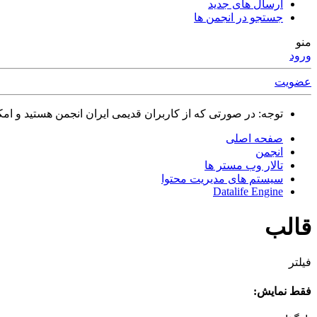
ارسال های جدید
جستجو در انجمن ها
منو
ورود
عضویت
توجه: در صورتی که از کاربران قدیمی ایران انجمن هستید و امکان ورود به سایت را ندارید،
صفحه اصلی
انجمن
تالار وب مستر ها
سیستم های مدیریت محتوا
Datalife Engine
قالب
فیلتر
فقط نمایش: