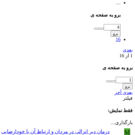
…
برو به صفحه ی
برو
16
بعدی
1 از 16
برو به صفحه ی
برو
بعدی
آخر
فیلتر
فقط نمایش:
بارگذاری…
M
درمان دیر انزالی در مردان و ارتباط آن با خودارضایی